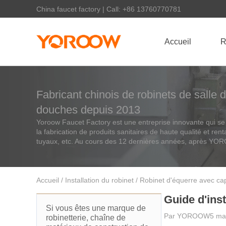
China faucet factory | Call: +86 13760770781
Accueil
R
Fabricant chinois de robinets de salle d
douches depuis 2013
Yoroow Faucet Factory est une entreprise innovante qui se c
la fabrication de produits sanitaires de haute qualité et ren
tuyaux, etc. Au cours des 12 dernières années, après Y
Accueil
/
Installation du robinet
/ Robinet d'équerre avec cap
Guide d'ins
Si vous êtes une marque de
Par
YOROOW
5 ma
robinetterie, chaîne de