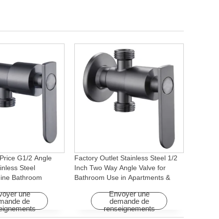
Price G1/2 Angle
Factory Outlet Stainless Steel 1/2
inless Steel
Inch Two Way Angle Valve for
ine Bathroom
Bathroom Use in Apartments &
ory for Apartments &
Hotels with Easy Installation
voyer une
Envoyer une
mande de
demande de
eignements
renseignements