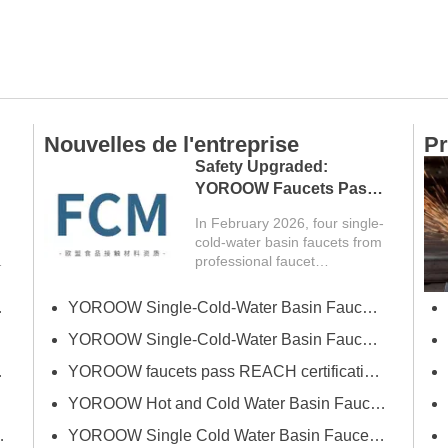
Nouvelles de l'entreprise
Pr
Safety Upgraded:
YOROOW Faucets Pass
FCM Testing
In February 2026, four single-
cold-water basin faucets from
professional faucet
manufacturer YOROOW
successfully passed FCM
er (printemps)
YOROOW Single-Cold-Water Basin Faucets Pass RSL Restricted Substances List Screening
(Food Contact Materials)...
 de Dubaï
YOROOW Single-Cold-Water Basin Faucets Pass COA Testing, Further Enhancing International Compliance System
a salle de bains d'Orlando
YOROOW faucets pass REACH certification, ensuring environmental friendliness and safety.
YOROOW Hot and Cold Water Basin Faucets Pass FDA Food Contact Material Compliance Test
n avant l'innovation et la qualité
YOROOW Single Cold Water Basin Faucets Successfully Pass GPSR Certification