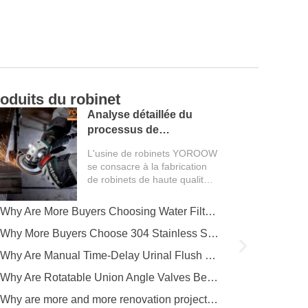
oduits du robinet
Ca
Analyse détaillée du
processus de
production d'une usine
L'usine de robinets YOROOW
de robinetterie
se consacre à la fabrication
de robinets de haute qualité.
L'ensemble du processus de
production couvre plusieurs...
Why Are More Buyers Choosing Water Filter Faucets for Modern Kitchens?
Why More Buyers Choose 304 Stainless Steel Kitchen Faucets from China Manufacturers
Why Are Manual Time-Delay Urinal Flush Valves Still Preferred in Public Restrooms?
Why Are Rotatable Union Angle Valves Better for Hotels and Apartment Projects?
Why are more and more renovation projects upgrading to longer 304 stainless steel outdoor faucets?