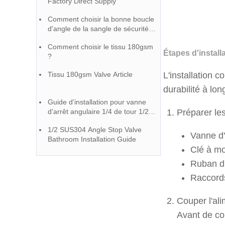
Factory Direct Supply
Comment choisir la bonne boucle
d'angle de la sangle de sécurité
du robinet de fond - Guide d'une
Comment choisir le tissu 180gsm
usine de robinetterie chinoise
Étapes d'instal
?
Tissu 180gsm Valve Article
L'installation 
durabilité à lo
Guide d'installation pour vanne
d'arrêt angulaire 1/4 de tour 1/2″
Préparer les
P x 3/8″ OD
1/2 SUS304 Angle Stop Valve
Vanne d
Bathroom Installation Guide
Clé à mo
Ruban d
Raccords
Couper l'al
Avant de com