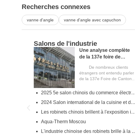
Recherches connexes
vanne d'angle
vanne d'angle avec capuchon
Salons de l'industrie
Une analyse complète
de la 137e foire de
Canton et un guide pour
De nombreux clients
les acheteurs étrangers
étrangers ont entendu parler
de la 137e Foire de Canton
(China Import and Export...
2025 5e salon chinois du commerce électronique transfrontali
try
2024 Salon international de la cuisine et de la salle de bains
ies
Les robinets chinois brillent à l'exposition internationale de fournitures industrielles pour la cuisine et l
Aqua-Therm Moscou
hina’s Faucet Manufacturing
L'industrie chinoise des robinets brille à la foire de Canton en mettant e