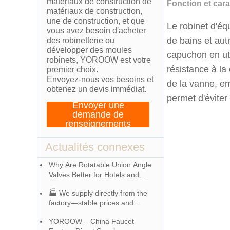
matériaux de construction de
Fonction et car
matériaux de construction,
une de construction, et que
Le robinet d'éq
vous avez besoin d'acheter
de bains et au
des robinetterie ou
développer des moules
capuchon en uti
robinets, YOROOW est votre
résistance à la
premier choix.
Envoyez-nous vos besoins et
de la vanne, em
obtenez un devis immédiat.
permet d'éviter 
Envoyer une
demande de
renseignements
Actualités connexes
Why Are Rotatable Union Angle
Valves Better for Hotels and
Apartment Projects?
🏭 We supply directly from the
factory—stable prices and
exceptional quality!
YOROOW – China Faucet