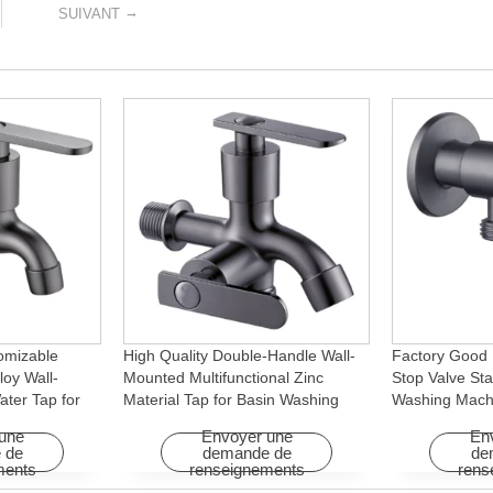
→
SUIVANT
omizable
High Quality Double-Handle Wall-
Factory Good 
loy Wall-
Mounted Multifunctional Zinc
Stop Valve Sta
ter Tap for
Material Tap for Basin Washing
Washing Mach
Machine
Machine for Graden & Homes
Faucet Access
une
Envoyer une
En
Hotels
 de
demande de
de
ments
renseignements
rens