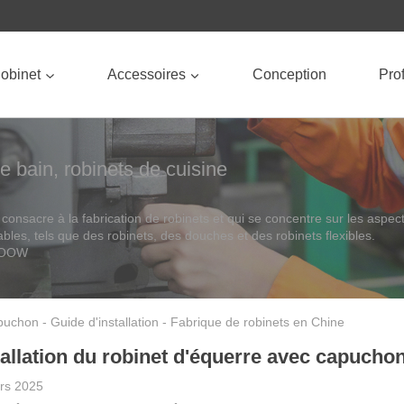
obinet
Accessoires
Conception
Prof
e bain, robinets de cuisine
onsacre à la fabrication de robinets et qui se concentre sur les aspec
tables, tels que des robinets, des douches et des robinets flexibles.
OROOW
uchon - Guide d'installation - Fabrique de robinets en Chine
tallation du robinet d'équerre avec capucho
rs 2025