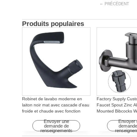
←
PRÉCÉDENT
Produits populaires
Robinet de lavabo moderne en
Factory Supply Cust
laiton noir mat avec cascade d'eau
Faucet Spout Zinc Al
froide et chaude avec fonction
Mounted Bibcocks Wa
rotative pour hôtels et
Bathroom Washing 
Envoyer une
Envoyer 
appartements
demande de
demande
renseignements
renseigne