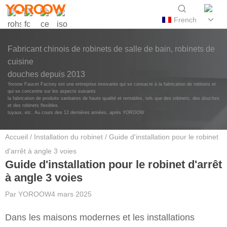
French
Fabricant chinois de robinets de salle de bain, robinets de
cuisine
douches depuis 2013
Yoroow Faucet Factory est une entreprise innovante qui se consacre à la fabrication de robinets et
qui se concentre sur les aspects suivants
la fabrication de produits sanitaires de haute qualité et rentables, tels que des robinets, des douches
et des robinets flexibles.
tuyaux, etc. Au cours des 12 dernières années, après YOROOW
Accueil
/
Installation du robinet
/ Guide d'installation pour le robinet
d'arrêt à angle 3 voies
Guide d'installation pour le robinet d'arrêt
à angle 3 voies
Par
YOROOW
4 mars 2025
Dans les maisons modernes et les installations