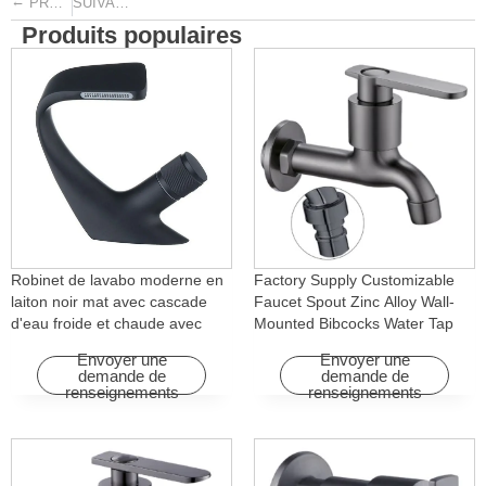
←
→
PRÉCÉDENT
SUIVANT
Produits populaires
Robinet de lavabo moderne en
Factory Supply Customizable
laiton noir mat avec cascade
Faucet Spout Zinc Alloy Wall-
d'eau froide et chaude avec
Mounted Bibcocks Water Tap
fonction rotative pour hôtels et
for Bathroom Washing Machine
Envoyer une
Envoyer une
appartements
demande de
demande de
renseignements
renseignements