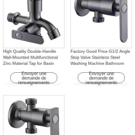
High Quality Double-Handle
Factory Good Price G1/2 Angle
Wall-Mounted Multifunctional
Stop Valve Stainless Steel
Zinc Material Tap for Basin
Washing Machine Bathroom
Washing Machine for Graden &
Faucet Accessory for
Envoyer une
Envoyer une
Homes
Apartments & Hotels
demande de
demande de
renseignements
renseignements