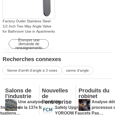
Factory Outlet Stainless Steel
1/2 Inch Two Way Angle Valve
for Bathroom Use in Apartments
& Hotels with Easy Installation
Envoyer une
demande de
renseignements
Recherches connexes
Vanne d'arrêt d'angle à 3 voies
vanne d'angle
Salons de
Nouvelles
Produits du
l'industrie
de
robinet
l'entreprise
Une analyse complète
Analyse dét
Chine sous
de la 137e foire de
Safety Upgraded:
processus 
uctuations
Canton et un guide pour
YOROOW Faucets Pass
production 