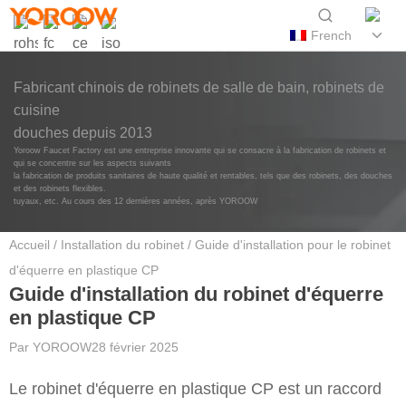
French
Fabricant chinois de robinets de salle de bain, robinets de
cuisine
douches depuis 2013
Yoroow Faucet Factory est une entreprise innovante qui se consacre à la fabrication de robinets et
qui se concentre sur les aspects suivants
la fabrication de produits sanitaires de haute qualité et rentables, tels que des robinets, des douches
et des robinets flexibles.
tuyaux, etc. Au cours des 12 dernières années, après YOROOW
Accueil
/
Installation du robinet
/ Guide d'installation pour le robinet
d'équerre en plastique CP
Guide d'installation du robinet d'équerre
en plastique CP
Par
YOROOW
28 février 2025
Le robinet d'équerre en plastique CP est un raccord