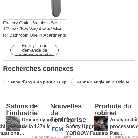
Factory Outlet Stainless Steel
1/2 Inch Two Way Angle Valve
for Bathroom Use in Apartments
& Hotels with Easy Installation
Envoyer une
demande de
renseignements
Recherches connexes
vanne d'angle en plastique cp
vanne d'angle en plastique
Salons de
Nouvelles
Produits du
l'industrie
de
robinet
l'entreprise
Une analyse complète
Analyse dét
Chine sous
de la 137e foire de
Safety Upgraded:
processus 
uctuations
Canton et un guide pour
YOROOW Faucets Pass
production 
De nombreux clients
L'usine de r