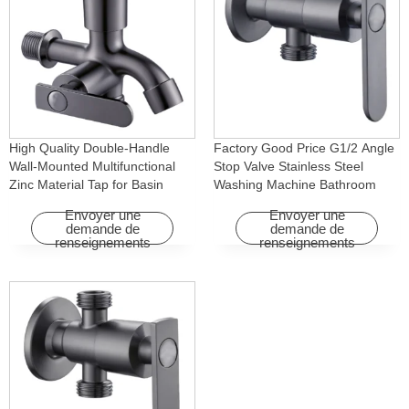
High Quality Double-Handle
Factory Good Price G1/2 Angle
Wall-Mounted Multifunctional
Stop Valve Stainless Steel
Zinc Material Tap for Basin
Washing Machine Bathroom
Washing Machine for Graden &
Faucet Accessory for
Envoyer une
Envoyer une
Homes
Apartments & Hotels
demande de
demande de
renseignements
renseignements