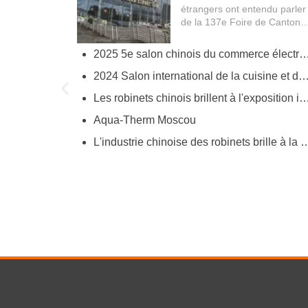
les acheteurs étrangers
étrangers ont entendu parler
de la 137e Foire de Canton
(China Import and Export...
2025 5e salon chinois du commerce électronique transfrontali
try
2024 Salon international de la cuisine et de la salle de bains
ies
Les robinets chinois brillent à l'exposition internationale de fournitures industrielles pour la cuisine et l
Aqua-Therm Moscou
hina’s Faucet Manufacturing
L'industrie chinoise des robinets brille à la foire de Canton en mettant e
O and YOROOW