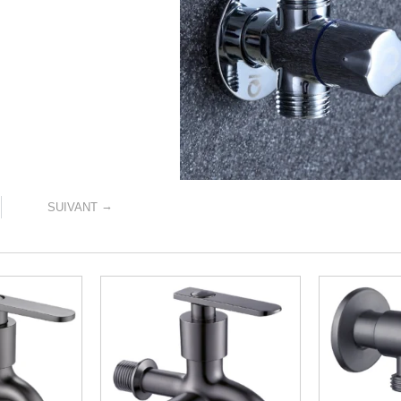
→
SUIVANT