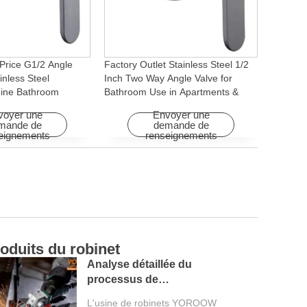
Price G1/2 Angle
Factory Outlet Stainless Steel 1/2
inless Steel
Inch Two Way Angle Valve for
ine Bathroom
Bathroom Use in Apartments &
ory for Apartments &
Hotels with Easy Installation
voyer une
Envoyer une
mande de
demande de
eignements
renseignements
oduits du robinet
Ca
Analyse détaillée du
processus de
production d'une usine
L'usine de robinets YOROOW