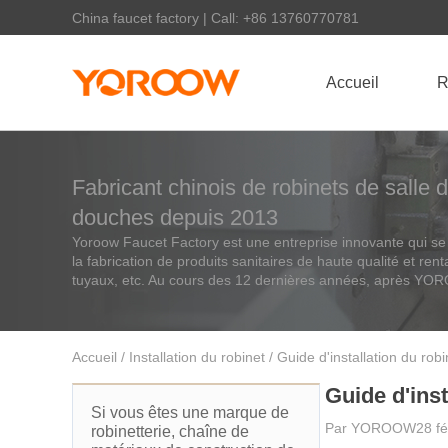
China faucet factory | Call: +86 13760770781
Accueil
R
Fabricant chinois de robinets de salle d
douches depuis 2013
Yoroow Faucet Factory est une entreprise innovante qui se c
la fabrication de produits sanitaires de haute qualité et ren
tuyaux, etc. Au cours des 12 dernières années, après Y
Accueil
/
Installation du robinet
/ Guide d'installation du robi
Guide d'inst
Si vous êtes une marque de
Par
YOROOW
28 f
robinetterie, chaîne de