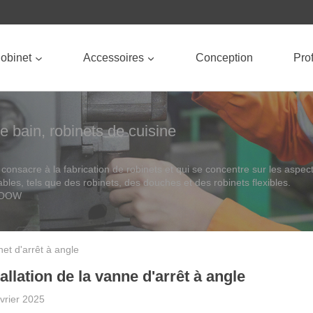
obinet
Accessoires
Conception
Prof
e bain, robinets de cuisine
onsacre à la fabrication de robinets et qui se concentre sur les aspec
tables, tels que des robinets, des douches et des robinets flexibles.
OROOW
net d'arrêt à angle
allation de la vanne d'arrêt à angle
évrier 2025