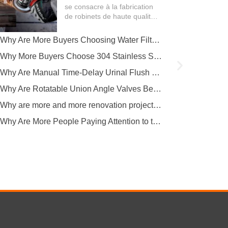
de robinetterie
se consacre à la fabrication
de robinets de haute qualité.
L'ensemble du processus de
production couvre plusieurs...
Why Are More Buyers Choosing Water Filter Faucets for Modern Kitchens?
Why More Buyers Choose 304 Stainless Steel Kitchen Faucets from China Manufacturers
Why Are Manual Time-Delay Urinal Flush Valves Still Preferred in Public Restrooms?
Why Are Rotatable Union Angle Valves Better for Hotels and Apartment Projects?
Why are more and more renovation projects upgrading to longer 304 stainless steel outdoor faucets?
Why Are More People Paying Attention to the Material and Hygiene of Beverage Barrel Faucets?