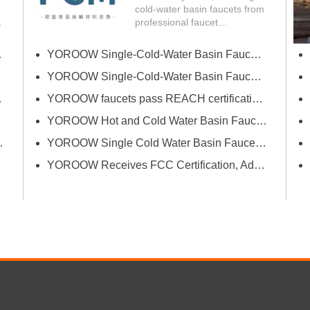
cold-water basin faucets from
professional faucet
manufacturer YOROOW
successfully passed FCM
er (printemps)
YOROOW Single-Cold-Water Basin Faucets Pass RSL Restricted Substances List Screening
(Food Contact Materials)...
 de Dubaï
YOROOW Single-Cold-Water Basin Faucets Pass COA Testing, Further Enhancing International Compliance System
a salle de bains d'Orlando
YOROOW faucets pass REACH certification, ensuring environmental friendliness and safety.
YOROOW Hot and Cold Water Basin Faucets Pass FDA Food Contact Material Compliance Test
n avant l'innovation et la qualité
YOROOW Single Cold Water Basin Faucets Successfully Pass GPSR Certification
YOROOW Receives FCC Certification, Adding Authoritative Guarantee to its Deepening Reach in the South American Market