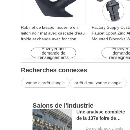
Robinet de lavabo moderne en
Factory Supply Cust
laiton noir mat avec cascade d'eau
Faucet Spout Zinc Al
froide et chaude avec fonction
Mounted Bibcocks Wa
rotative pour hôtels et
Bathroom Washing 
Envoyer une
Envoyer 
appartements
demande de
demande
renseignements
renseigne
Recherches connexes
vanne d'arrêt d'angle
arrêt d'eau vanne d'angle
Salons de l'industrie
Une analyse complète
de la 137e foire de
Canton et un guide pour
De nombreux clients