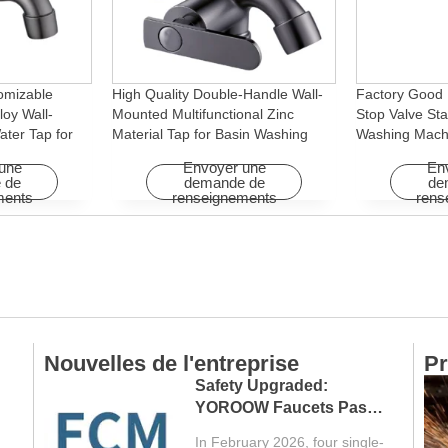
omizable
High Quality Double-Handle Wall-
Factory Good 
loy Wall-
Mounted Multifunctional Zinc
Stop Valve Sta
ter Tap for
Material Tap for Basin Washing
Washing Mach
Machine
Machine for Graden & Homes
Faucet Access
une
Envoyer une
En
Hotels
 de
demande de
de
ments
renseignements
rens
Nouvelles de l'entreprise
Pr
Safety Upgraded:
YOROOW Faucets Pass
FCM Testing
In February 2026, four single-