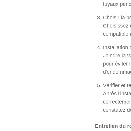
tuyaux penda
Choisir la 
Choisissez u
compatible 
Installation
Joindre
la v
pour éviter 
d'endommage
Vérifier et t
Après l'inst
correctement
constatez de
Entretien du r