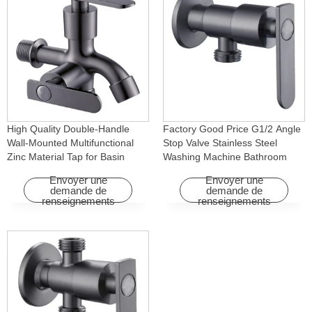
High Quality Double-Handle
Factory Good Price G1/2 Angle
Wall-Mounted Multifunctional
Stop Valve Stainless Steel
Zinc Material Tap for Basin
Washing Machine Bathroom
Washing Machine for Graden &
Faucet Accessory for
Envoyer une
Envoyer une
Homes
Apartments & Hotels
demande de
demande de
renseignements
renseignements