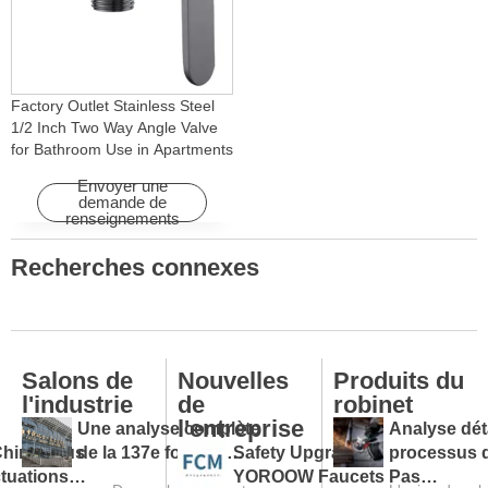
Factory Outlet Stainless Steel
1/2 Inch Two Way Angle Valve
for Bathroom Use in Apartments
& Hotels with Easy Installation
Envoyer une
demande de
renseignements
Recherches connexes
Salons de
Nouvelles
Produits du
l'industrie
de
robinet
l'entreprise
Une analyse complète
Analyse dét
Chine sous
de la 137e foire de
Safety Upgraded:
processus 
uctuations
Canton et un guide pour
YOROOW Faucets Pass
production 