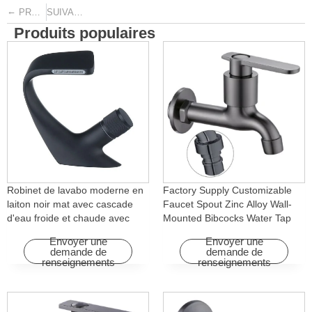
←
→
PRÉCÉDENT
SUIVANT
Produits populaires
Robinet de lavabo moderne en
Factory Supply Customizable
laiton noir mat avec cascade
Faucet Spout Zinc Alloy Wall-
d'eau froide et chaude avec
Mounted Bibcocks Water Tap
fonction rotative pour hôtels et
for Bathroom Washing Machine
Envoyer une
Envoyer une
appartements
demande de
demande de
renseignements
renseignements