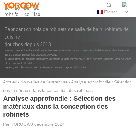
French
Fabricant chinois de robinets de salle de bain, robinets de
cuisine
douches depuis 2013
Yoroow Faucet Factory est une entreprise innovante qui se consacre à la fabrication de robinets et
qui se concentre sur les aspects suivants
la fabrication de produits sanitaires de haute qualité et rentables, tels que des robinets, des douches
et des robinets flexibles.
tuyaux, etc. Au cours des 12 dernières années, après YOROOW
Accueil
/
Nouvelles de l'entreprise
/ Analyse approfondie : Sélection
des matériaux dans la conception des robinets
Analyse approfondie : Sélection des
matériaux dans la conception des
robinets
Par
YOROOW
3 décembre 2024