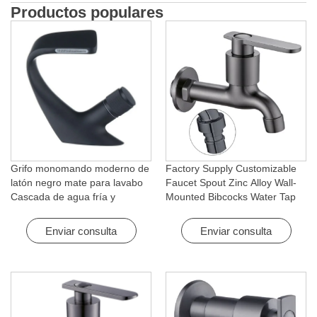
Productos populares
Grifo monomando moderno de
Factory Supply Customizable
latón negro mate para lavabo
Faucet Spout Zinc Alloy Wall-
Cascada de agua fría y
Mounted Bibcocks Water Tap
caliente con función giratoria
for Bathroom Washing Machine
para hotel y apartamento
Enviar consulta
Enviar consulta