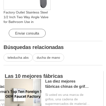
Factory Outlet Stainless Steel
1/2 Inch Two Way Angle Valve
for Bathroom Use in
Apartments & Hotels with Easy
Installation
Enviar consulta
Búsquedas relacionadas
teleducha abs
ducha de mano
Las 10 mejores fábricas
Las diez mejores
lación de la
fábricas chinas de grifos
erre de
OEM recomendadas
Si usted es una marca de
ulo Do Fun
grifos, una cadena de
sos de
supermercados de materiales
a Válvula de