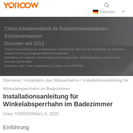
German
China Armaturenfabrik für Badezimmerarmaturen,
Küchenarmaturen
Duschen seit 2013
Yoroow Faucet Factory ist ein innovatives Unternehmen, das sich der Herstellung von Armaturen
widmet und sich auf folgende Bereiche konzentriert
Herstellung von qualitativ hochwertigen und kostengünstigen Sanitärprodukten, wie Armaturen,
Duschen und flexiblen
Schläuche, usw. In den vergangenen 12 Jahren nach YOROOW
Startseite
/
Installation des Wasserhahns
/ Installationsanleitung für
Winkelabsperrhahn im Badezimmer
Installationsanleitung für
Winkelabsperrhahn im Badezimmer
Unter
YOROOW
März 6, 2025
Einführung