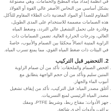
في أنظمة إمداد مياه المطبخ والحمامات. وهي مصنوعة
بشكل أساسي من النحاس الأصفر عالي القوة أو الفولاذ
المقاوم للصدأ أو المواد المعدنية ذات الطلاء المقاوم للتآكل.
هذه الصمامات مصممة للاستخدام على المدى الطويل،
وقادرة على تحمل التشغيل عالي التردد، وضغط المياه
العالي، ودرجات الحرارة العالية. تضمن الصمامات ذات
الزاوية المتينة اتصالاً محكمًا بين الصمام والأنبوب، خاصةً
في البيئات ذات ضغط المياه القوي، مما يمنع تسرب المياه.
2. التحضير قبل التركيب
افحص الصمام والملحقات: تأكد من أن صمام الزاوية
المتين سليم وتأكد من أن حجم الواجهة يتطابق مع
أنبوب الماء والجهاز.
أغلق مصدر المياه: قبل التركيب، تأكد من إيقاف تشغيل
مصدر المياه الرئيسي لمنع التسريبات.
جهز الأدوات: مفتاح ربط، وشريط PTFE، ومفك
براغي، وأدوات أخرى شائعة.