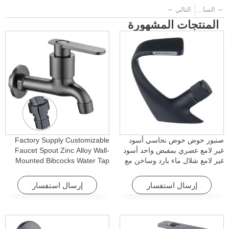
→
←
السابق
التالي
المنتجات المشهورة
صنبور حوض حوض نحاسي أسود
Factory Supply Customizable
غير لامع عصري بمقبض واحد أسود
Faucet Spout Zinc Alloy Wall-
غير لامع شلال ماء بارد وساخن مع
Mounted Bibcocks Water Tap
خاصية الدوران للفنادق والشقق
for Bathroom Washing Machine
إرسال استفسار
إرسال استفسار