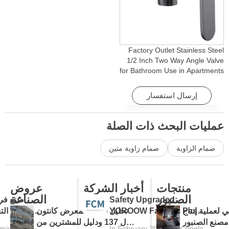
Factory Outlet Stainless Steel
1/2 Inch Two Way Angle Valve
for Bathroom Use in Apartments
& Hotels with Easy Installation
إرسال استفسار
عمليات البحث ذات الصلة
صمام الزاوية
صمام زاوية متين
منتجات
أخبار الشركة
عروض
الصنبور
الصناعة
Safety Upgraded:
صُنع ف
 لعملية إنتاج
YOROOW Faucets Pass
تحليل شامل لمعرض كانتون
تقلبات الت
مصنع الصنبور
FCM Testing
ال 137 ودليل للمشترين من
تطور تجار
mid tariff
In February 2026, four single-