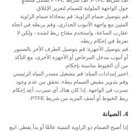
لف شريط PTFE: لف شريط PTFE بشكل متساوٍ
حول الواجهة الملولبة للصمام لتعزيز الإغلاق.
قم بتوصيل صمام الزاوية: قم بمحاذاة صمام الزاوية
المتين مع واجهة الأنبوب الجداري، وقم بربطه في اتجاه
عقارب الساعة، واستخدم مفتاح ربط لشده - ولكن لا
تفرط في إحكام ربطه.
قم بتوصيل الأجهزة: قم بتوصيل الطرف الآخر بالصنبور
أو أنبوب مدخل المرحاض أو الأجهزة الأخرى، مع التأكد
من أن الخيوط مناسبة بإحكام.
اختبر إمدادات المياه: قم بتشغيل مصدر المياه الرئيسي
وقم بتدوير مقبض الصمام ببطء. تحقق من عدم وجود
تسرب في الواجهة. إذا كان هناك أي تسرب، أعِد إحكام
ربط الخيوط أو أضف المزيد من شريط PTFE.
4. الصيانة
إذا أصبح الصمام ذو الزاوية المتينة عالقًا أو بدأ يقطر، اتبع