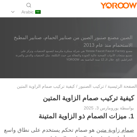
Arabic
الصين مصنع صنبور الصين من صنابير الحمام، صنابير المطبخ
الاستحمام منذ عام 2013
مصنع Yoroow Faucet Faucet Factory هي شركة مبتكرة مكرسة لتصنيع الحنفيات، وتركز على
تصنيع منتجات الأدوات الصحية عالية الجودة والفعالة من حيث التكلفة، مثل الحنفيات والدش والمرنة
الخراطيم، إلخ. خلال الـ 12 سنة الماضية بعد YOROOW
الصفحة الرئيسية
/
تركيب الصنبور
/ كيفية تركيب صمام الزاوية المتين
كيفية تركيب صمام الزاوية المتين
بواسطة
يورو
مارس 3، 2025
1. ميزات الصمام ذو الزاوية المتينة
صمام زاوية متين
هو صمام تحكم يستخدم على نطاق واسع