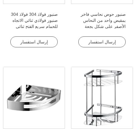
صنبور حوض نحاسي فاخر
صنبور فولاذ 304 فولاذ 304
بمقبض واحد من النحاس
صنبور فولاذي ثنائي الاتجاه
الأصفر على شكل بجعة
للحمام سريع الفتح ثنائي
صنبور شلال ذهبي شلال
الاتجاه للغسالة
خلاط الماء البارد والساخن
إرسال استفسار
إرسال استفسار
جهاز رغوة خلوي مضاد
للانزلاق دوران للحمام