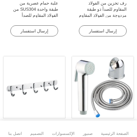
رف تخزين من الفولاذ
علبة حمام عصرية من
المقاوم للصدأ ذو طبقة
طبقة واحدة SUS304 من
مزدوجة من الفولاذ المقاوم
الفولاذ المقاوم للصدأ
للصدأ الصناعي رف تخزين
SUS304 من الفولاذ
معلق على الحائط وسلة
المقاوم للصدأ، علبة شامبو
إرسال استفسار
إرسال استفسار
زاوية للحمام
سلة تخزين منظم سلة
شامبو من طبقة واحدة
سعر جيد بخاخ بيديت
خطافات حاملة معاطف
الصفحة الرئيسية
صنبور
الإكسسوارات
التصميم
اتصل بنا
محمول باليد مع ميزات
بتصميم عصري خطافات