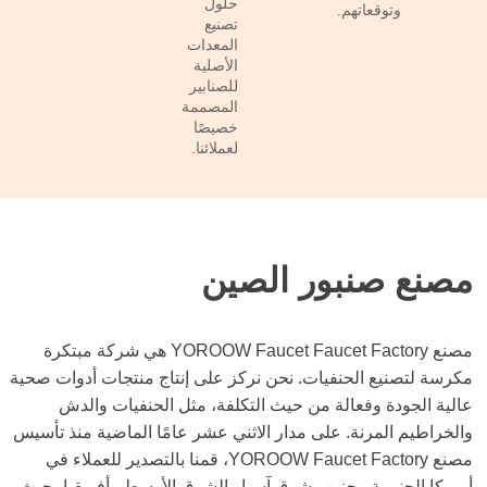
حلول
وتوقعاتهم.
تصنيع
المعدات
الأصلية
للصنابير
المصممة
خصيصًا
لعملائنا.
مصنع صنبور الصين
مصنع YOROOW Faucet Faucet Factory هي شركة مبتكرة
مكرسة لتصنيع الحنفيات. نحن نركز على إنتاج منتجات أدوات صحية
عالية الجودة وفعالة من حيث التكلفة، مثل الحنفيات والدش
والخراطيم المرنة. على مدار الاثني عشر عامًا الماضية منذ تأسيس
مصنع YOROOW Faucet Factory، قمنا بالتصدير للعملاء في
أمريكا الجنوبية وجنوب شرق آسيا والشرق الأوسط وأفريقيا، حيث