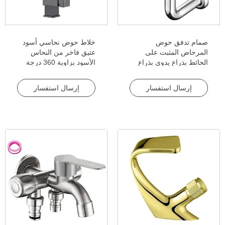
صمام تدفق حوض
خلاط حوض نحاسي أسود
المرحاض المثبت على
عتيق فاخر من النحاس
الحائط بذراع يدوي بذراع
الأسود بزاوية 360 درجة
يدوية مثبت على الحائط،
دوّار مربع بفتحة واحدة من
صمام تدفق المرحاض بزر
السيراميك لحمام الفندق
إرسال استفسار
إرسال استفسار
ضغط على زر في الحمام
المنزلي