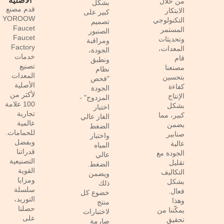
الأصلية
من خلال
بشكل
إرسال
قدم مصنع
الابتكار
كبير على
استفسار
YOROOW
التكنولوجي
تصميم
Faucet
المستمر
الصنبور
Faucet
وتحديثات
ومراقبة
Factory
المعدات،
الجودة،
خدمات
قام
ونطبق
تصنيع
مصنعنا
نظام
المعدات
بتحسين
"فحص
الأصلية
كفاءة
الجودة
لأكثر من
الإنتاج
المزدوج" -
100 علامة
بشكل
اختبار
تجارية
كبير، مما
الغاز عالي
عالمية
يضمن
الضغط
للحمامات.
صنابير
واختبار
وبفضل
عالية
المياه
قدراتنا
الجودة مع
عالي
التصنيعية
تقليل
الضغط.
القوية
التكاليف
ويضمن
ومزايا
بشكل
ذلك
سلسلة
فعال.
خضوع كل
التوريد،
وهذا
منتج
حصلنا
يمكّننا من
لاختبارات
على
تحقيق
صارمة