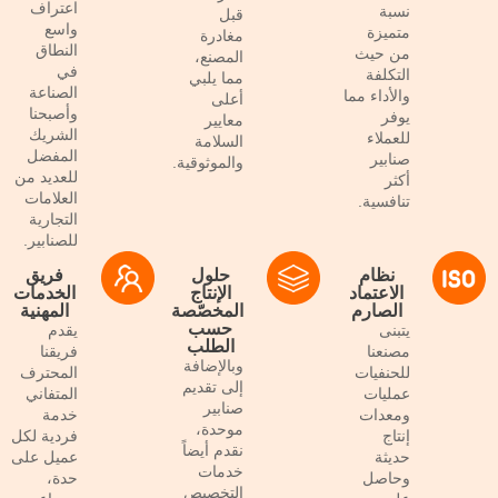
اعتراف
نسبة
قبل
واسع
متميزة
مغادرة
النطاق
من حيث
المصنع،
في
التكلفة
مما يلبي
الصناعة
والأداء مما
أعلى
وأصبحنا
يوفر
معايير
الشريك
للعملاء
السلامة
المفضل
صنابير
والموثوقية.
للعديد من
أكثر
العلامات
تنافسية.
التجارية
للصنابير.
نظام
حلول
فريق
الاعتماد
الإنتاج
الخدمات
الصارم
المخصّصة
المهنية
حسب
يتبنى
يقدم
الطلب
مصنعنا
فريقنا
وبالإضافة
للحنفيات
المحترف
إلى تقديم
عمليات
المتفاني
صنابير
ومعدات
خدمة
موحدة،
إنتاج
فردية لكل
نقدم أيضاً
حديثة
عميل على
خدمات
وحاصل
حدة،
التخصيص