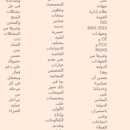
على
ويساعده
المخصصة،
شهادة
في حل
وتطوير
نظام إدارة
مشكلات
منتجات
الجودة
المنتج
صنابير
ISO
والشحن
جديدة
9001:2015
وغيرها من
حصرية
وشهادات
المشكلات
لتلبية
CE و
ذات
مختلف
FCC و
الصلة.
الاحتياجات
ROHS
نحن
الخاصة.
وغيرها من
نضمن
نحن نقدم
الشهادات
حصولك
خيارات
الدولية.
على دعم
التخصيص
وهذا
فعال
المجانية،
يضمن أن
ومفصّل
بما في
صنابيرنا
في كل
ذلك صور
وخدماتنا
مرحلة
المنتجات،
تلبي
من
وتصميمات
المعايير
مراحل
علب
الدولية
عملية
الألوان،
باستمرار،
الشراء.
وإنتاج
وتلبي
الكتالوجات،
احتياجات
وتقديم
العملاء