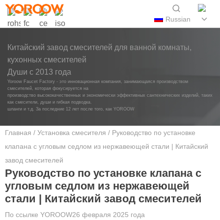
Russian
Китайский завод смесителей для ванной комнаты,
кухонных смесителей
Души с 2013 года
Yoroow Faucet Factory - это инновационная компания, занимающаяся производством
смесителей, которая фокусируется на
производство высококачественных и экономически эффективных сантехнических изделий, таких
как смесители, души и гибкая подводка.
шланги и т.д. За последние 12 лет после того, как YOROOW
Главная
/
Установка смесителя
/ Руководство по установке
клапана с угловым седлом из нержавеющей стали | Китайский
завод смесителей
Руководство по установке клапана с
угловым седлом из нержавеющей
стали | Китайский завод смесителей
По ссылке
YOROOW
26 февраля 2025 года