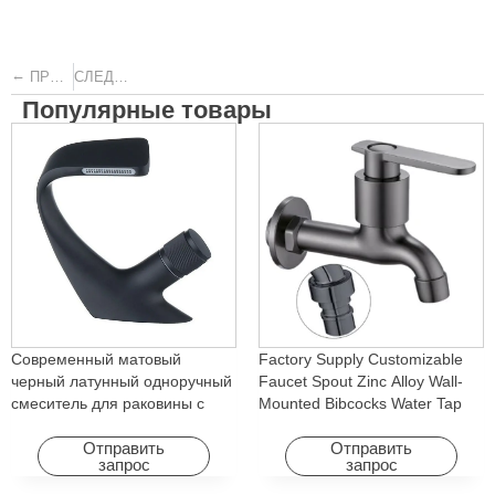
←
→
ПРЕДЫДУЩИЙ
СЛЕДУЮЩИЙ
Популярные товары
Современный матовый
Factory Supply Customizable
черный латунный одноручный
Faucet Spout Zinc Alloy Wall-
смеситель для раковины с
Mounted Bibcocks Water Tap
холодным горячим водопадом
for Bathroom Washing Machine
с вращающейся функцией
Отправить
Отправить
запрос
запрос
для отеля и квартиры