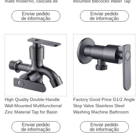
mate moderno, cascata de
Mounted Bibcocks Water Tap
água quente e fria com função
for Bathroom Washing Machine
rotativa para hotéis e
Enviar pedido
Enviar pedido
de informação
de informação
apartamentos
High Quality Double-Handle
Factory Good Price G1/2 Angle
Wall-Mounted Multifunctional
Stop Valve Stainless Steel
Zinc Material Tap for Basin
Washing Machine Bathroom
Washing Machine for Graden &
Faucet Accessory for
Homes
Apartments & Hotels
Enviar pedido
Enviar pedido
de informação
de informação