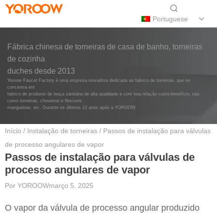
Portuguese
Fábrica chinesa de torneiras de casa de banho, torneiras
de cozinha
duches desde 2013
Yoroow Faucet Factory é uma empresa inovadora dedicada ao fabrico de torneiras, que se
concentra em
fabrico de produtos de louça sanitária de alta qualidade e com boa relação custo-benefício, tais
como torneiras, chuveiros e flexíveis
mangueiras, etc. Durante os últimos 12 anos após a YOROOW
Início
/
Instalação de torneiras
/ Passos de instalação para válvulas
de processo angulares de vapor
Passos de instalação para válvulas de
processo angulares de vapor
Por
YOROOW
março 5, 2025
O vapor da válvula de processo angular produzido