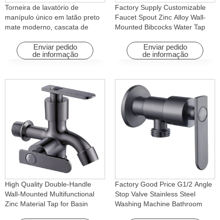
Torneira de lavatório de
Factory Supply Customizable
manípulo único em latão preto
Faucet Spout Zinc Alloy Wall-
mate moderno, cascata de
Mounted Bibcocks Water Tap
água quente e fria com função
for Bathroom Washing Machine
rotativa para hotéis e
Enviar pedido
Enviar pedido
de informação
de informação
apartamentos
High Quality Double-Handle
Factory Good Price G1/2 Angle
Wall-Mounted Multifunctional
Stop Valve Stainless Steel
Zinc Material Tap for Basin
Washing Machine Bathroom
Washing Machine for Graden &
Faucet Accessory for