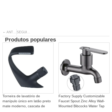
←
→
ANTERIOR
SEGUINTE
Produtos populares
Torneira de lavatório de
Factory Supply Customizable
manípulo único em latão preto
Faucet Spout Zinc Alloy Wall-
mate moderno, cascata de
Mounted Bibcocks Water Tap
água quente e fria com função
for Bathroom Washing Machine