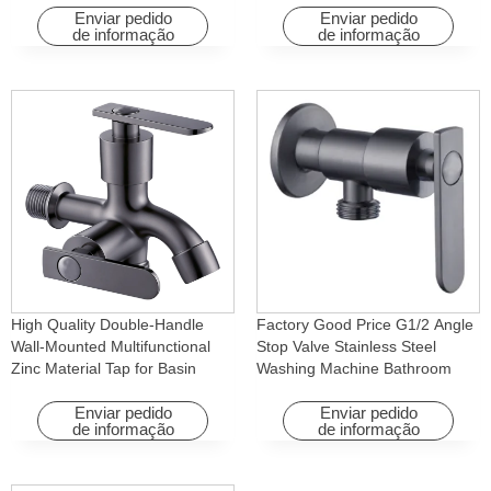
rotativa para hotéis e
Enviar pedido
Enviar pedido
de informação
de informação
apartamentos
High Quality Double-Handle
Factory Good Price G1/2 Angle
Wall-Mounted Multifunctional
Stop Valve Stainless Steel
Zinc Material Tap for Basin
Washing Machine Bathroom
Washing Machine for Graden &
Faucet Accessory for
Homes
Apartments & Hotels
Enviar pedido
Enviar pedido
de informação
de informação