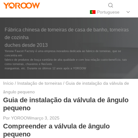
Portuguese
Fábrica chinesa de torneiras de casa de banho, torneiras
de cozinha
duches desde 2013
Yoroow Faucet Factory é uma empresa inovadora dedicada ao fabrico de torneiras, que se
concentra em
fabrico de produtos de louça sanitária de alta qualidade e com boa relação custo-benefício, tais
como torneiras, chuveiros e flexíveis
mangueiras, etc. Durante os últimos 12 anos após a YOROOW
Início
/
Instalação de torneiras
/ Guia de instalação da válvula de
ângulo pequeno
Guia de instalação da válvula de ângulo
pequeno
Por
YOROOW
março 3, 2025
Compreender a válvula de ângulo
pequeno