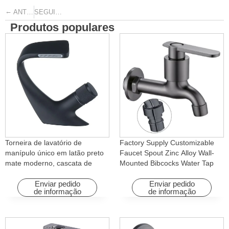
←
→
ANTERIOR
SEGUINTE
Produtos populares
Torneira de lavatório de
Factory Supply Customizable
manípulo único em latão preto
Faucet Spout Zinc Alloy Wall-
mate moderno, cascata de
Mounted Bibcocks Water Tap
água quente e fria com função
for Bathroom Washing Machine
rotativa para hotéis e
Enviar pedido
Enviar pedido
de informação
de informação
apartamentos