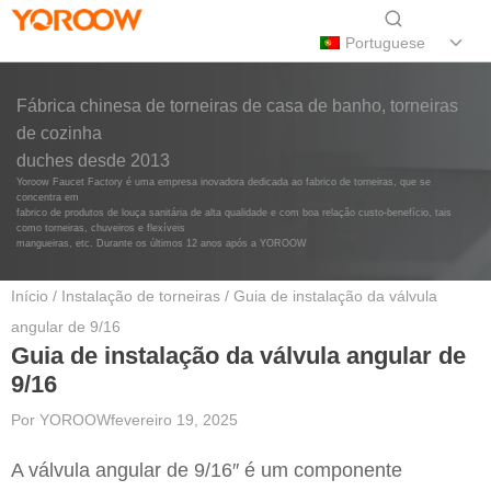
Portuguese
Fábrica chinesa de torneiras de casa de banho, torneiras
de cozinha
duches desde 2013
Yoroow Faucet Factory é uma empresa inovadora dedicada ao fabrico de torneiras, que se
concentra em
fabrico de produtos de louça sanitária de alta qualidade e com boa relação custo-benefício, tais
como torneiras, chuveiros e flexíveis
mangueiras, etc. Durante os últimos 12 anos após a YOROOW
Início
/
Instalação de torneiras
/ Guia de instalação da válvula
angular de 9/16
Guia de instalação da válvula angular de
9/16
Por
YOROOW
fevereiro 19, 2025
A válvula angular de 9/16″ é um componente