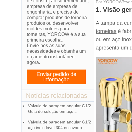
de construção supermercado,
Por
YOROOW
feve
empresa de empresa de
1. Visão ge
engenharia, e precisa de
comprar produtos de torneira
A tampa da cur
produtos ou desenvolver
moldes moldes para
torneiras
é fabr
torneiras, YOROOW é a sua
ou em aço inox
primeira escolha.
Envie-nos as suas
apresenta um d
necessidades e obtenha um
orçamento instantâneo
agora.
Enviar pedido de
informação
Notícias relacionadas
Válvula de paragem angular G1/2
Guia de seleção em aço
inoxidável 304 escovado
Válvula de paragem angular G1/2
aço inoxidável 304 escovado