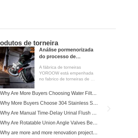
odutos de torneira
Ca
Análise pormenorizada
do processo de
produção da fábrica de
A fábrica de torneiras
torneiras
YOROOW está empenhada
no fabrico de torneiras de alta
qualidade. Todo o processo
de produção abrange vários
Why Are More Buyers Choosing Water Filter Faucets for Modern Kitchens?
factores-chave...
Why More Buyers Choose 304 Stainless Steel Kitchen Faucets from China Manufacturers
Why Are Manual Time-Delay Urinal Flush Valves Still Preferred in Public Restrooms?
Why Are Rotatable Union Angle Valves Better for Hotels and Apartment Projects?
Why are more and more renovation projects upgrading to longer 304 stainless steel outdoor faucets?