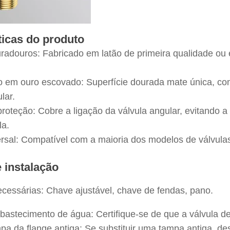
sticas do produto
uradouros: Fabricado em latão de primeira qualidade ou 
em ouro escovado: Superfície dourada mate única, com 
lar.
roteção: Cobre a ligação da válvula angular, evitando 
la.
ersal: Compatível com a maioria dos modelos de válvula
e instalação
cessárias: Chave ajustável, chave de fendas, pano.
abastecimento de água: Certifique-se de que a válvula d
mpa da flange antiga: Se substituir uma tampa antiga, 