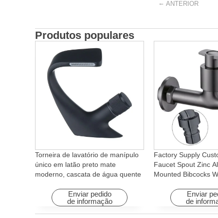
←
ANTERIOR
Produtos populares
Torneira de lavatório de manípulo
Factory Supply Cust
único em latão preto mate
Faucet Spout Zinc Al
moderno, cascata de água quente
Mounted Bibcocks Wa
e fria com função rotativa para
Bathroom Washing 
hotéis e apartamentos
Enviar pedido
Enviar pe
de informação
de inform