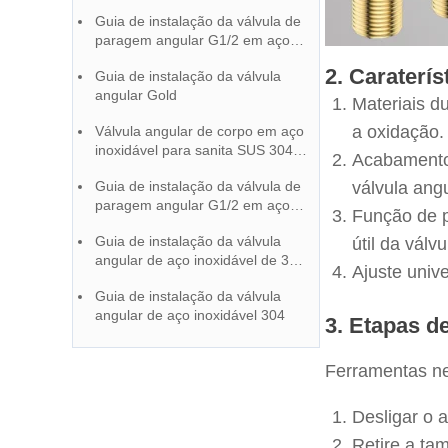
instruções de manutenção
Guia de instalação da válvula de
paragem angular G1/2 em aço
inoxidável 304 escovado
2. Caraterí
Guia de instalação da válvula
angular Gold
Materiais d
a oxidação.
Válvula angular de corpo em aço
inoxidável para sanita SUS 304
Acabamento 
Guia de instalação | Fábrica de
Guia de instalação da válvula de
válvula angu
torneiras chinesa
paragem angular G1/2 em aço
Função de p
inoxidável 304 escovado
Guia de instalação da válvula
útil da válvu
angular de aço inoxidável de 3
Ajuste univ
vias para sanita
Guia de instalação da válvula
angular de aço inoxidável 304
3. Etapas d
Ferramentas ne
Desligar o 
Retire a ta