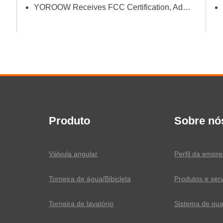
YOROOW Receives FCC Certification, Adding Authoritative Guarantee to its Deepening Reach in the South American Market
Produto
Sobre nó
Válvula angular
Perfil da empr
Torneira de água/Bibicleta
Produtos e ser
Torneira de lavatório
Sistema de qua