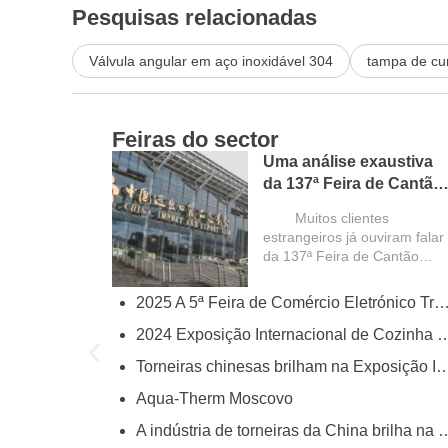
Pesquisas relacionadas
Válvula angular em aço inoxidável 304
tampa de cur
Feiras do sector
Uma análise exaustiva
da 137ª Feira de Cantão
e um guia para os
Muitos clientes
compradores
estrangeiros já ouviram falar
estrangeiros
da 137ª Feira de Cantão
(China Import and Export...
2025 A 5ª Feira de Comércio Eletrónico Transfronteiriço da China (
try
2024 Exposição Internacional de Cozinha e Ca
ies
Torneiras chinesas brilham na Exposição Internacional de Suprimentos Industriais para 
Aqua-Therm Moscovo
hina’s Faucet Manufacturing
A indústria de torneiras da China brilha na Feira de Cantã