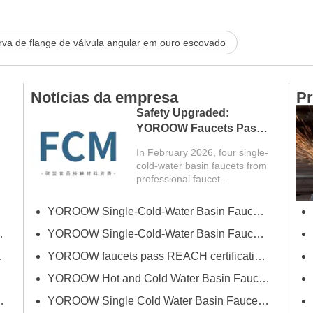
va de flange de válvula angular em ouro escovado
Notícias da empresa
Pr
Safety Upgraded:
YOROOW Faucets Pass
FCM Testing
In February 2026, four single-
cold-water basin faucets from
professional faucet
manufacturer YOROOW
successfully passed FCM
primavera)
YOROOW Single-Cold-Water Basin Faucets Pass RSL Restricted Substances List Screening
(Food Contact Materials)...
sa de Banho do Dubai
YOROOW Single-Cold-Water Basin Faucets Pass COA Testing, Further Enhancing International Compliance System
Cozinha e Banheiro de Orlando
YOROOW faucets pass REACH certification, ensuring environmental friendliness and safety.
YOROOW Hot and Cold Water Basin Faucets Pass FDA Food Contact Material Compliance Test
o, apresentando inovação e qualidade
YOROOW Single Cold Water Basin Faucets Successfully Pass GPSR Certification