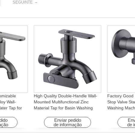
→
SEGUINTE
omizable
High Quality Double-Handle Wall-
Factory Good 
loy Wall-
Mounted Multifunctional Zinc
Stop Valve Sta
ter Tap for
Material Tap for Basin Washing
Washing Mach
Machine
Machine for Graden & Homes
Faucet Access
Hotels
dido
Enviar pedido
Env
ação
de informação
de 