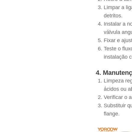
Limpar a li
detritos.
Instalar a 
válvula ang
Fixar e aju
Teste o flu
instalação c
4. Manutenç
Limpeza reg
ácidos ou a
Verificar o
Substituir 
flange.