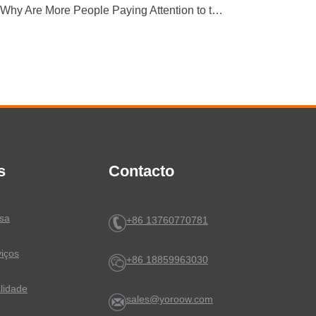
Why Are More People Paying Attention to the Material and Hygiene of Beverage Barrel Faucets?
s
Contacto
esa
+86 13760770781
viços
+86 18859963030
lidade
sales@yoroow.com