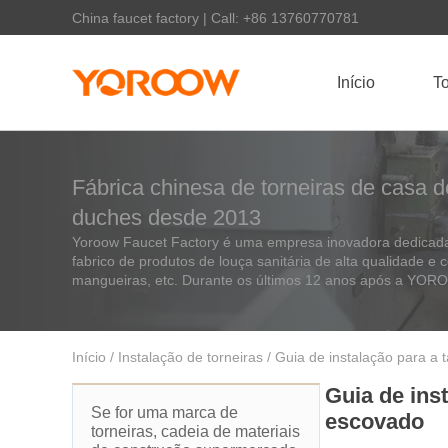
China faucet factory | Call: +86 13760770781
Início
To
Fábrica chinesa de torneiras de casa d
duches desde 2013
Yoroow Faucet Factory é uma empresa inovadora dedicada 
fabrico de produtos de louça sanitária de alta qualidade e 
mangueiras, etc. Durante os últimos 12 anos após a YO
Início
/
Instalação de torneiras
/ Guia de instalação para a
Guia de ins
Se for uma marca de
escovado
torneiras, cadeia de materiais