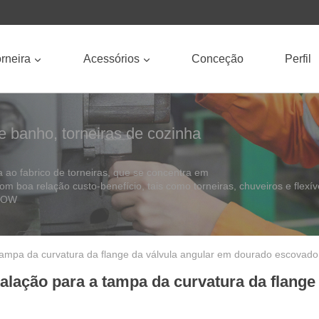
rneira
Acessórios
Conceção
Perfil
e banho, torneiras de cozinha
ao fabrico de torneiras, que se concentra em
com boa relação custo-benefício, tais como torneiras, chuveiros e flexív
ROOW
 tampa da curvatura da flange da válvula angular em dourado escovado
talação para a tampa da curvatura da flang