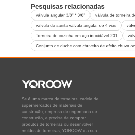
Pesquisas relacionadas
válvula angular 3/8" * 3/8"
válvula de torneira 
válvula de sanita válvula angular de 4 vias
válv
Torneira de cozinha em aço inoxidável 201
vál
Conjunto de duche com chuveiro de efeito chuva oc
Se é uma marca de torneiras, cadeia de
supermercados de materiais de
construção, empresa de engenharia de
construção, e precisa de comprar
produtos de torneiras ou desenvolver
moldes de torneiras, YOROOW é a sua