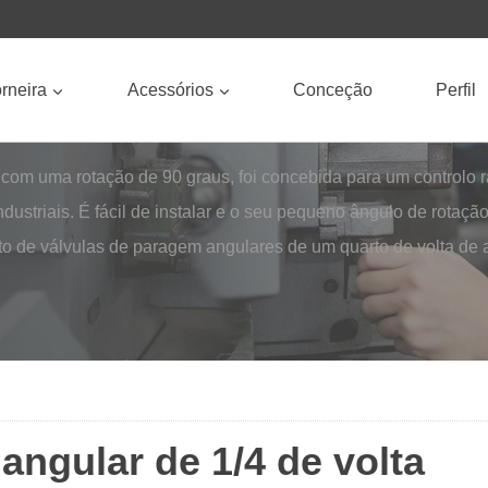
rneira
Acessórios
Conceção
Perfil
 com uma rotação de 90 graus, foi concebida para um controlo 
dustriais. É fácil de instalar e o seu pequeno ângulo de rotaçã
to de válvulas de paragem angulares de um quarto de volta de
angular de 1/4 de volta