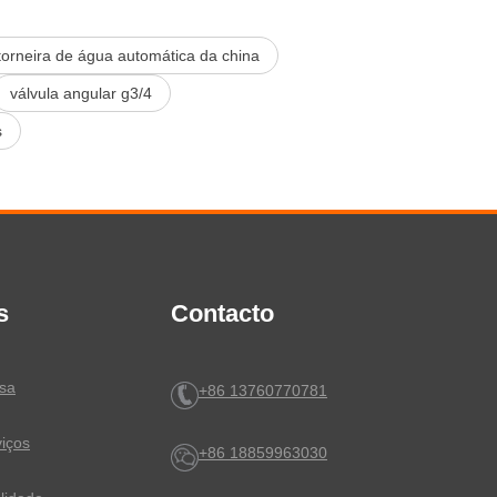
torneira de água automática da china
válvula angular g3/4
s
s
Contacto
esa
+86 13760770781
viços
+86 18859963030