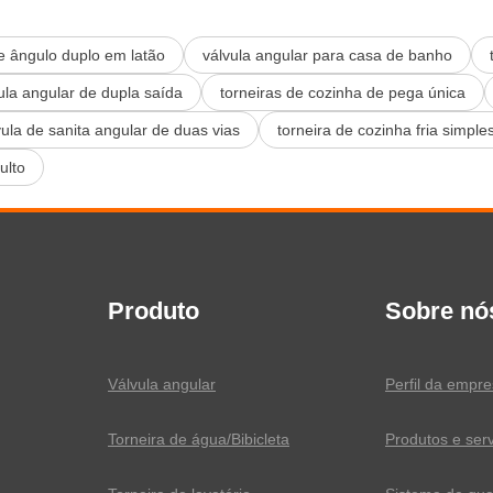
de ângulo duplo em latão
válvula angular para casa de banho
ula angular de dupla saída
torneiras de cozinha de pega única
vula de sanita angular de duas vias
torneira de cozinha fria simple
ulto
Produto
Sobre nó
Válvula angular
Perfil da empr
Torneira de água/Bibicleta
Produtos e ser