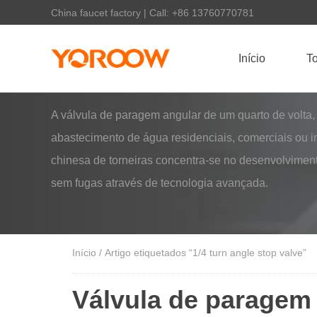
China faucet factory | Call: +86 13760770781
Início
To
A válvula de paragem angular de um quarto de volta,
abastecimento de água residenciais, comerciais ou in
chinesa de torneiras concentra-se no desenvolvimen
sem fugas através de tecnologia avançada.
Início
/ Artigo etiquetados “1/4 turn angle stop valve”
Válvula de paragem 