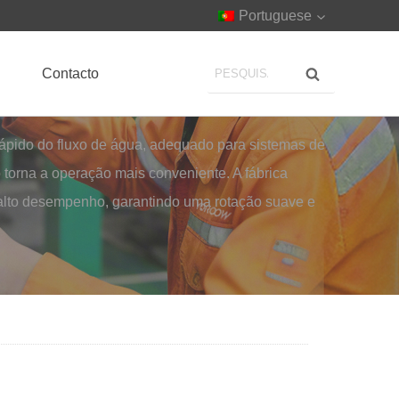
Portuguese
Contacto
rápido do fluxo de água, adequado para sistemas de
o torna a operação mais conveniente. A fábrica
 alto desempenho, garantindo uma rotação suave e