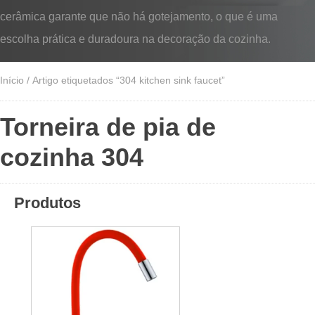
cerâmica garante que não há gotejamento, o que é uma
escolha prática e duradoura na decoração da cozinha.
Início
/ Artigo etiquetados “304 kitchen sink faucet”
Torneira de pia de
cozinha 304
Produtos