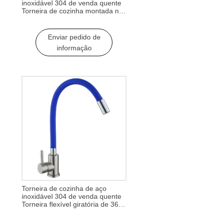
inoxidável 304 de venda quente
Torneira de cozinha montada no
convés Torneiras misturadoras
flexíveis giratórias de 360 graus
Torneiras de cozinha de uso fácil
Enviar pedido de
informação
Torneira de cozinha de aço
inoxidável 304 de venda quente
Torneira flexível giratória de 360
graus Misturador de torneira
giratória de 360 graus Torneira