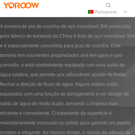
Portuguese
A torneira de pia de cozinha de aço inoxidável 304 produzida
pela fábrica de torneiras da China é feita de aço inoxidável 304
e é especialmente concebida para pias de cozinha. Esta
torneira tem excelentes propriedades anti-ferrugem e anti-
corrosão, e está normalmente equipada com uma saída de
água rotativa, que permite aos utilizadores ajustar de forma
flexível a direção do fluxo de água. Alguns estilos estão
equipados com uma função de alongamento e um design de
saída de água de modo duplo, tornando a limpeza mais
eficiente e conveniente. O tratamento da superfície é
maioritariamente escovado ou polido para garantir um aspeto
simples e elegante. Ao mesmo tempo, o núcleo da válvula de