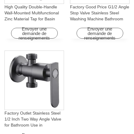
High Quality Double-Handle
Factory Good Price G1/2 Angle
Wall-Mounted Multifunctional
Stop Valve Stainless Steel
Zinc Material Tap for Basin
Washing Machine Bathroom
Washing Machine for Graden &
Faucet Accessory for
Envoyer une
Envoyer une
Homes
Apartments & Hotels
demande de
demande de
renseignements
renseignements
Factory Outlet Stainless Steel
1/2 Inch Two Way Angle Valve
for Bathroom Use in
Apartments & Hotels with Easy