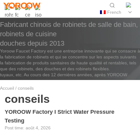
French
Fabricant chinois de robinets de salle de bain,
robinets de cuisine
douches depuis 2013
Yoroow Faucet Factory est une entreprise innovante qui se consacre à
la fabrication de robinets et qui se concentre sur les aspects suivants
la fabrication de produits sanitaires de haute qualité et rentables, tels
que des robinets, des douches et des robinets flexibles.
tuyaux, etc. Au cours des 12 dernières années, après YOROOW
Accueil
/ conseils
conseils
YOROOW Factory I Strict Water Pressure
Testing
août 4, 2026