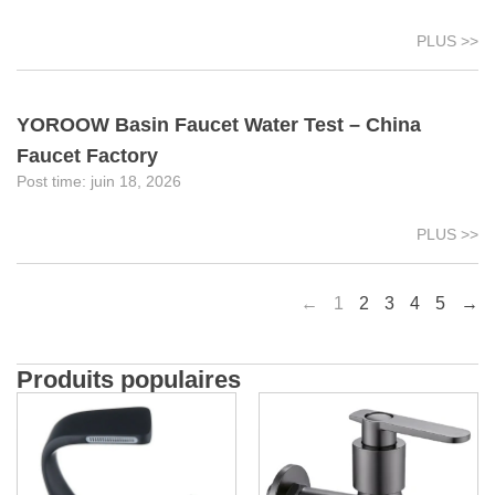
PLUS >>
YOROOW Basin Faucet Water Test – China
Faucet Factory
juin 18, 2026
PLUS >>
←
1
2
3
4
5
→
Produits populaires