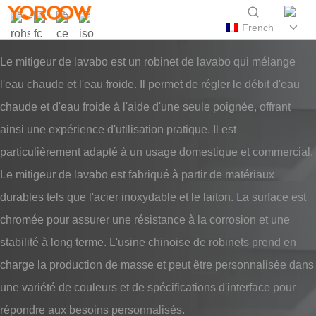
French
Le mitigeur de lavabo est un robinet de lavabo qui mélange
l'eau chaude et l'eau froide. Il permet de régler le débit d'eau
chaude et d'eau froide à l'aide d'une seule poignée, offrant
ainsi une expérience d'utilisation pratique. Il est
particulièrement adapté à un usage domestique et commercial.
Le mitigeur de lavabo est fabriqué à partir de matériaux
durables tels que l'acier inoxydable et le laiton. La surface est
chromée pour assurer une résistance à la corrosion et une
stabilité à long terme. L'usine chinoise de robinets prend en
charge la production de masse et peut être personnalisée dans
une variété de couleurs et de spécifications d'interface pour
répondre aux besoins personnalisés.