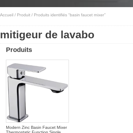
Accueil
/
Produit
/ Produits identifiés “basin faucet mixer”
mitigeur de lavabo
Produits
Modern Zinc Basin Faucet Mixer
Thermostatic Function Single