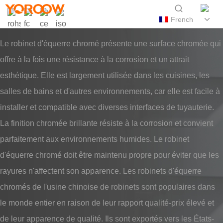
French
Le robinet d'équerre chromé présente une surface chromée qui
offre à la fois une résistance à la corrosion et un attrait
esthétique. Elle est largement utilisée dans les cuisines, les
salles de bains et d'autres environnements, car elle est facile à
installer et compatible avec diverses interfaces de tuyauterie.
La finition chromée brillante résiste à la corrosion et convient
parfaitement aux environnements humides. Le robinet
d'équerre chromé doit être maintenu propre pour éviter que les
rayures n'affectent son apparence. Les robinets d'équerre
chromés de l'usine chinoise de robinets sont populaires dans
le monde entier en raison de leur rapport qualité-prix élevé et
de leur apparence de qualité. Ils sont exportés vers les États-