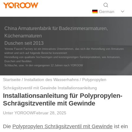
German
China Armaturenfabrik für Badezimmerarmaturen,
Küchenarmaturen
Duschen seit 2013
Yoroow Faucet Factory ist ein innovatives Unternehmen, das sich der Herstellung von Armaturen
widmet und sich auf folgende Bereiche konzentriert
Herstellung von qualitativ hochwertigen und kostengünstigen Sanitärprodukten, wie Armaturen,
Duschen und flexiblen
Schläuche, usw. In den vergangenen 12 Jahren nach YOROOW
Startseite
/
Installation des Wasserhahns
/ Polypropylen
Schrägsitzventil mit Gewinde Installationsanleitung
Installationsanleitung für Polypropylen-
Schrägsitzventile mit Gewinde
Unter
YOROOW
Februar 28, 2025
Die
Polypropylen Schrägsitzventil mit Gewinde
ist ein