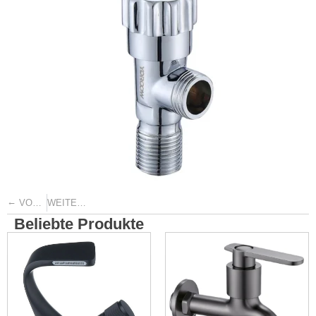
←
→
VORHERIGE
WEITER
Beliebte Produkte