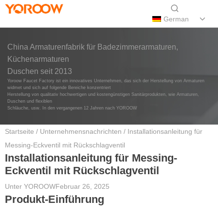
German
China Armaturenfabrik für Badezimmerarmaturen,
Küchenarmaturen
Duschen seit 2013
Yoroow Faucet Factory ist ein innovatives Unternehmen, das sich der Herstellung von Armaturen
widmet und sich auf folgende Bereiche konzentriert
Herstellung von qualitativ hochwertigen und kostengünstigen Sanitärprodukten, wie Armaturen,
Duschen und flexiblen
Schläuche, usw. In den vergangenen 12 Jahren nach YOROOW
Startseite
/
Unternehmensnachrichten
/ Installationsanleitung für
Messing-Eckventil mit Rückschlagventil
Installationsanleitung für Messing-
Eckventil mit Rückschlagventil
Unter
YOROOW
Februar 26, 2025
Produkt-Einführung