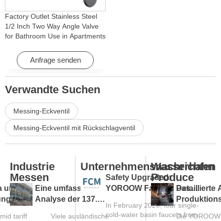
Factory Outlet Stainless Steel
1/2 Inch Two Way Angle Valve
for Bathroom Use in Apartments
& Hotels with Easy Installation
Anfrage senden
Verwandte Suchen
Messing-Eckventil
Messing-Eckventil mit Rückschlagventil
Industrie
Unternehmensnachrichten
Wasserhahn
Messen
Produce
Safety Upgraded:
a unter
Eine umfassende
YOROOW Faucets Pass
Detaillierte
ungen:
Analyse der 137.
FCM Testing
Produktion
In February 2026, four single-
ntwickelt
Kanton-Messe und ein
einer Wasse
cold-water basin faucets from
mid tariff
Viele ausländische
Die YOROOW
en Trend
Leitfaden für Einkäufer