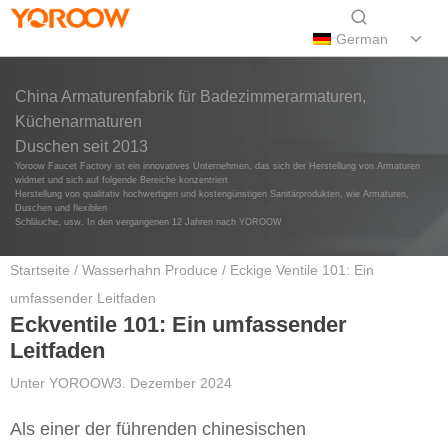
German
China Armaturenfabrik für Badezimmerarmaturen,
Küchenarmaturen
Duschen seit 2013
Yoroow Faucet Factory ist ein innovatives Unternehmen, das sich der Herstellung von Armaturen
widmet und sich auf folgende Bereiche konzentriert
Herstellung von qualitativ hochwertigen und kostengünstigen Sanitärprodukten, wie Armaturen,
Duschen und flexiblen
Schläuche, usw. In den vergangenen 12 Jahren nach YOROOW
Startseite
/
Wasserhahn Produce
/ Eckige Ventile 101: Ein
umfassender Leitfaden
Eckventile 101: Ein umfassender
Leitfaden
Unter
YOROOW
3. Dezember 2024
Als einer der führenden chinesischen