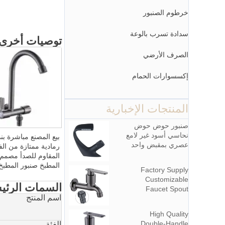
خرطوم الصنبور
سدادة تسرب بالوعة
توصيات أخرى
الصرف الأرضي
إكسسوارات الحمام
المنتجات الإخبارية
صنبور حوض حوض
نحاسي أسود غير لامع
بيع المصنع مباشرة بن
عصري بمقبض واحد
رمادية ممتازة من الفو
أسود غير لامع شلال
المقاوم للصدأ مصمم 
ماء بارد وساخن مع
المطبخ صنبور المطبخ 
Factory Supply
خاصية الدوران
واحدة تصل حديثًا صنب
Customizable
للفنادق والشقق
مزدوج
السمات الرئي
Faucet Spout
اسم المنتج
Zinc Alloy Wall-
Mounted Bibcocks
High Quality
Water Tap for
Double-Handle
الفئة