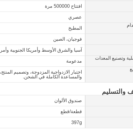
افتتاح 500000 مرة
عصري
ام
المطبخ
فوجيان، الصين
آسيا والشرق الأوسط وأمريكا الجنوبية وأمريك
لية وتصنيع المعدات
مدعومة
ع
اختبار الازدواجية المزدوجة، وتصميم المنتج
والمساعدة الكاملة في الشحن.
يف والتسليم
صندوق الألوان
قطعة/قطع
397g