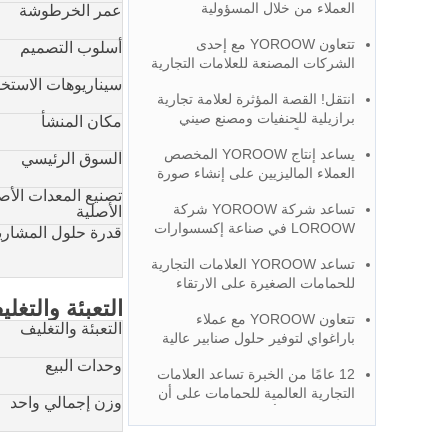
العملاء من خلال المسؤولية
عمر الخرطوشة
تتعاون YOROOW مع إحدى
أسلوب التصميم
الشركات المصنعة للعلامات التجارية
الباراغوانية لاختراق السوق، وتلقى
سيناريوهات الاستخد
انتقل! القصة المؤثرة لعلامة تجارية
ثناءً كبيرًا.
برازيلية للحنفيات ومصنع صيني
مكان المنشأ
ينموان معاً
يساعد إنتاج YOROOW المخصص
السوق الرئيسي
العملاء الماليزيين على إنشاء صورة
فريدة لعلامتهم التجارية
تصنيع المعدات الأص
تساعد شركة YOROOW شركة
الأصلية
LOROOW في صناعة إكسسوارات
قدرة حلول المشاري
الحمامات الفاخرة وإكسسوارات
تساعد YOROOW العلامات التجارية
الحمامات الراقية، وتحظى بشهادة
للحمامات الصغيرة على الارتقاء
الجودة بسمعة طيبة في السوق
بخدمة 100+ من مصنعي المعدات
التعبئة والتغل
تتعاون YOROOW مع عملاء
الأصلية دعمًا كاملاً
التعبئة والتغليف
باراغواي لتوفير حلول صنابير عالية
الجودة وفعالة من حيث التكلفة
وحدات البيع
12 عامًا من الخبرة تساعد العلامات
التجارية العالمية للحمامات على أن
وزن إجمالي واحد
تصبح الخيار الأول للتعاون في تصنيع
المعدات الأصلية