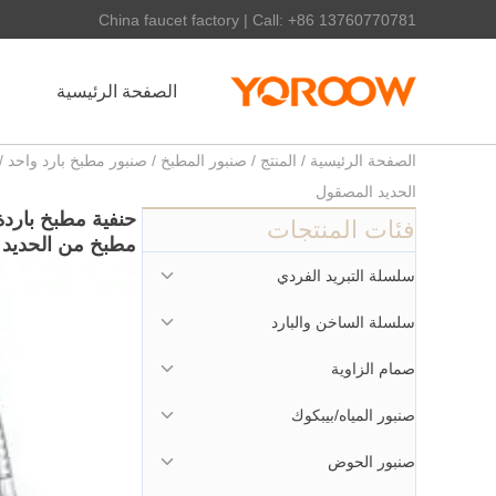
China faucet factory | Call: +86 13760770781
الصفحة الرئيسية
الصفحة الرئيسية
/
المنتج
/
صنبور المطبخ
/
صنبور مطبخ بارد واحد
/ 
الحديد المصقول
حنفية مطبخ بارد
فئات المنتجات
مطبخ من الحديد 
سلسلة التبريد الفردي
سلسلة الساخن والبارد
صمام الزاوية
صنبور المياه/بيبكوك
صنبور الحوض