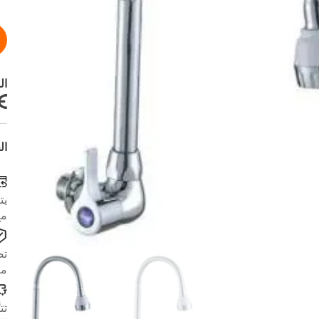
ال
ال
يت
مع
تض
مع
تت