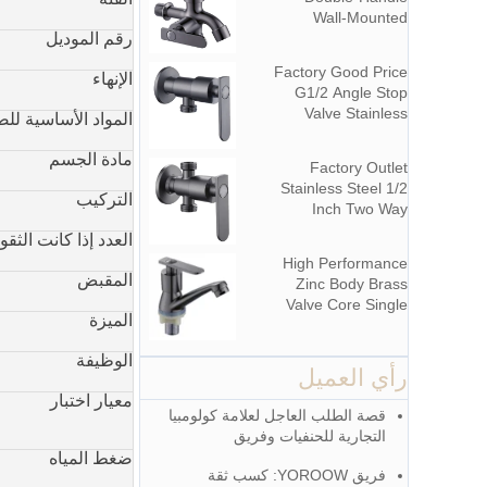
Bathroom Washing
Wall-Mounted
Machine
رقم الموديل
Multifunctional Zinc
Material Tap for
Factory Good Price
الإنهاء
Basin Washing
G1/2 Angle Stop
Machine for
Valve Stainless
المواد الأساسية لل
Graden & Homes
Steel
Washing Machine
مادة الجسم
Factory Outlet
Bathroom Faucet
Stainless Steel 1/2
Accessory for
التركيب
Inch Two Way
Apartments &
Angle Valve for
Hotels
العدد إذا كانت الثق
Bathroom Use in
High Performance
Apartments &
المقبض
Zinc Body Brass
Hotels with Easy
Valve Core Single
Installation
الميزة
Handle Deck
Mounted Cold
الوظيفة
Water Polished
رأي العميل
Surface Modern
معيار اختبار
Design Bathroom
قصة الطلب العاجل لعلامة كولومبيا
Basin Faucet
التجارية للحنفيات وفريق
YOROOW
ضغط المياه
فريق YOROOW: كسب ثقة