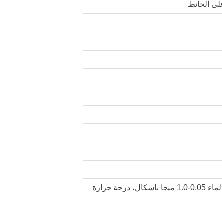
لى الحائط
ضغط الهواء 0.05-1.0 ميجا باسكال، ضغط الماء 0.05-1.0 ميجا باسكال، درجة حرارة