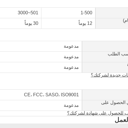
501~3000
1-500
ام)
12 يوماً
30 يوماً
مدعومة
حسب الطلب
مدعومة
مدعومة
جات جديدة لشركتك؟
CE، FCC، SASO، ISO9001
ي الحصول على
مدعومة
لب للحصول على شهادة لشركتك؟
عمل