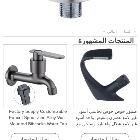
→
←
السابق
التالي
المنتجات المشهورة
صنبور حوض حوض نحاسي أسود
Factory Supply Customizable
غير لامع عصري بمقبض واحد أسود
Faucet Spout Zinc Alloy Wall-
غير لامع شلال ماء بارد وساخن مع
Mounted Bibcocks Water Tap
خاصية الدوران للفنادق والشقق
for Bathroom Washing Machine
إرسال استفسار
إرسال استفسار