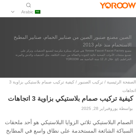
Arabic
الصين مصنع صنبور الصين من صنابير الحمام، صنابير المطبخ
الاستحمام منذ عام 2013
مصنع Yoroow Faucet Faucet Factory هي شركة مبتكرة مكرسة لتصنيع الحنفيات، وتركز على
تصنيع منتجات الأدوات الصحية عالية الجودة والفعالة من حيث التكلفة، مثل الحنفيات والدش والمرنة
الخراطيم، إلخ. خلال الـ 12 سنة الماضية بعد YOROOW
الصفحة الرئيسية
/
تركيب الصنبور
/ كيفية تركيب صمام بلاستيكي بزاوية 3
اتجاهات
كيفية تركيب صمام بلاستيكي بزاوية 3 اتجاهات
بواسطة
يورو
فبراير 28, 2025
الصمام البلاستيكي ثلاثي الزوايا البلاستيكي هو أحد ملحقات
السباكة الشائعة المستخدمة على نطاق واسع في المطابخ