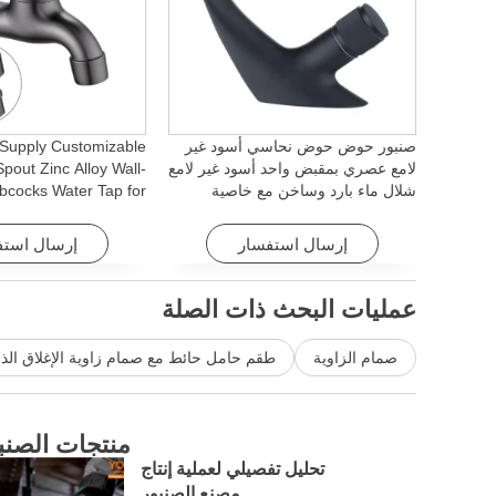
صنبور حوض حوض نحاسي أسود غير
 Supply Customizable
لامع عصري بمقبض واحد أسود غير لامع
pout Zinc Alloy Wall-
شلال ماء بارد وساخن مع خاصية
bcocks Water Tap for
الدوران للفنادق والشقق
om Washing Machine
إرسال استفسار
إرسال استف
عمليات البحث ذات الصلة
صمام الزاوية
طقم حامل حائط مع صمام زاوية الإغلاق الذا
يل
منتجات الصنب
تحليل تفصيلي لعملية إنتاج
مصنع الصنبور