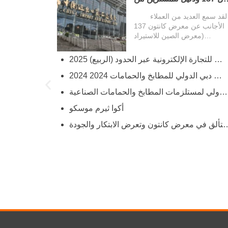
الخارج
لقد سمع العديد من العملاء
الأجانب عن معرض كانتون 137
(معرض الصين للاستيراد
والتصدير...
2025 المعرض الصيني الخامس للتجارة الإلكترونية عبر الحدود (الربيع)
try
2024 معرض دبي الدولي للمطابخ والحمامات 2024
ies
حنفيات صينية تتألق في معرض أورلاندو الدولي لمستلزمات المطابخ والحمامات الصناعية
أكوا ثيرم موسكو
hina’s Faucet Manufacturing
ألق في معرض كانتون وتعرض الابتكار والجودة
O and YOROOW