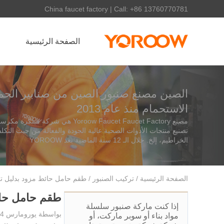
China faucet factory | Call: +86 13760770781
الصفحة الرئيسية
الصين مصنع صنبور الصين من صنابير الحما
الاستحمام منذ عام 2013
مصنع Yoroow Faucet Faucet Factory هي شركة مبتكرة مكرسة لتصنيع الحنفيات، وتركز على
تصنيع منتجات الأدوات الصحية عالية الجودة والفعالة من حيث التكل
الخراطيم، إلخ. خلال الـ 12 سنة الماضية بعد YOROOW
الصفحة الرئيسية
/
تركيب الصنبور
/ طقم حامل حائط مزود بدليل تر
طقم حامل حائط
إذا كنت ماركة صنبور سلسلة
بواسطة
يورو
مارس 4، 2025
مواد بناء أو سوبر ماركت، أو