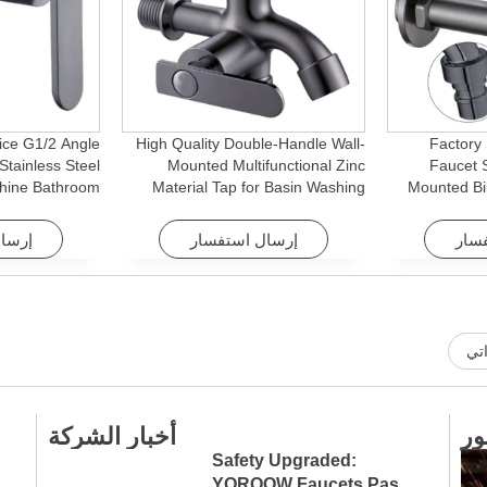
ice G1/2 Angle
High Quality Double-Handle Wall-
Factory
Stainless Steel
Mounted Multifunctional Zinc
Faucet S
hine Bathroom
Material Tap for Basin Washing
Mounted Bi
r Apartments &
Machine for Graden & Homes
Bathro
Hotels
سار
إرسال استفسار
إرسا
تي
ور
أخبار الشركة
Safety Upgraded:
YOROOW Faucets Pass