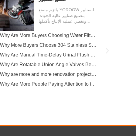
يلتزم مصنع YOROOW للصنابير
بتصنيع صنابير عالية الجودة.
وتغطي عملية الإنتاج بأكملها
العديد من...
Why Are More Buyers Choosing Water Filter Faucets for Modern Kitchens?
Why More Buyers Choose 304 Stainless Steel Kitchen Faucets from China Manufacturers
Why Are Manual Time-Delay Urinal Flush Valves Still Preferred in Public Restrooms?
Why Are Rotatable Union Angle Valves Better for Hotels and Apartment Projects?
Why are more and more renovation projects upgrading to longer 304 stainless steel outdoor faucets?
Why Are More People Paying Attention to the Material and Hygiene of Beverage Barrel Faucets?