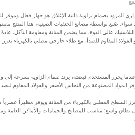
نتج
ري المزود بصمام بزاوية ذاتية الإغلاق هو جهاز فعال وموفر ل
د سواء. صُنع بواسطة
مصانع الحنفيات الصينية
، هذا المنتج مصنو
البلاستيك عالي القوة، مما يضمن المتانة ومقاومة التآكل. عادةً
الفولاذ المقاوم للصدأ، مع طلاء خارجي مطلي بالكهرباء يعزز مظ
 عندما يحرر المستخدم قبضته، يرتد صمام الزاوية بسرعة إلى وضع
وفر المواد المصنوعة من النحاس الأصفر والفولاذ المقاوم للص
زز السطح المطلي بالكهرباء من المتانة ويوفر مظهراً عصرياً من
ى نطاق واسع: مناسب للمطابخ والحمامات والأماكن العامة ومخ