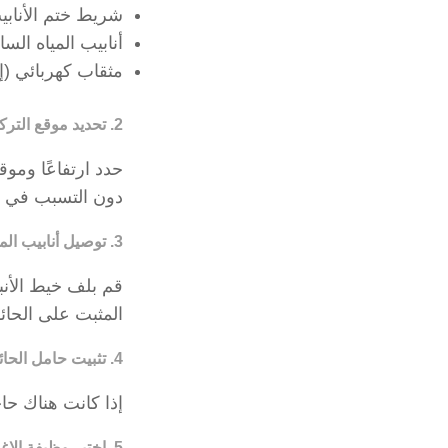
شريط ختم الأنابي
أنابيب المياه السا
مثقاب كهربائي (إ
2. تحديد موقع التركيب
حدد ارتفاعًا وموق
دون التسبب في إ
3. توصيل أنابيب المياه
قم بلف خيط الأنب
المثبت على الحائ
4. تثبيت حامل الحائط
إذا كانت هناك حا
5. اختبر وظيفة الإغلاق الذاتي