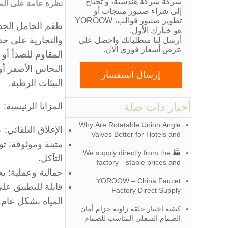
شركة شركة هندسية، و تحتاج
نظرة عامة على الم
إلى شراء صنبور منتجات أو
تطوير صنبور قوالب، YOROOW
طقم الحامل الجدا
هو خيارك الأول.
والتجارية على ح
أرسل لنا متطلباتك واحصل على
عرض أسعار فوري الآن.
المقاوم للصدأ أو 
النحاس الأصفر أو 
إرسال استفسار
البيئات الرطبة.
أخبار ذات صلة
المزايا الرئيسية:
Why Are Rotatable Union Angle
الإغلاق التلقائي:
Valves Better for Hotels and
متينة وموثوقة: ت
Apartment Projects?
🏭 We supply directly from the
التآكل.
factory—stable prices and
جمالية وعملية: يع
exceptional quality!
YOROOW – China Faucet
قابلة للتطبيق عل
Factory Direct Supply
المياه بشكل عام.
كيفية اختيار حلقة زاوية حزام أمان
الصمام السفلي المناسب للصمام