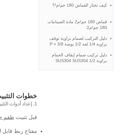
السفلي - دليل من مصنع صنبور صيني
كيف تختار القماش 180 جم/م²؟
قماش 180 جم/م2 مادة الصمامات
180 جم/م2
دليل التركيب لصمام بزاوية توقف
بزاوية 1/4 لفة 1/2 بوصة P × 3/8
بوصة OD
دليل تركيب صمام إيقاف الحمام
بزاوية 1/2 SUS304 SUS304
خطوات التثبي
1. إعداد أدوات التثبيت
قبل تثبيت
طقم حا
مفتاح ربط قابل ل