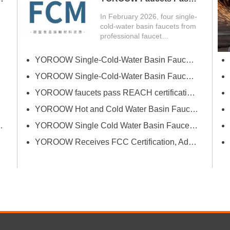
FCM Testing
In February 2026, four single-
cold-water basin faucets from
professional faucet
manufacturer YOROOW
successfully passed FCM
YOROOW Single-Cold-Water Basin Faucets Pass RSL Restricted Substances List Screening
(Food Contact Materials)...
YOROOW Single-Cold-Water Basin Faucets Pass COA Testing, Further Enhancing International Compliance System
YOROOW faucets pass REACH certification, ensuring environmental friendliness and safety.
YOROOW Hot and Cold Water Basin Faucets Pass FDA Food Contact Material Compliance Test
YOROOW Single Cold Water Basin Faucets Successfully Pass GPSR Certification
صناعة الحنفيات في الصين تت
YOROOW Receives FCC Certification, Adding Authoritative Guarantee to its Deepening Reach in the South American Market