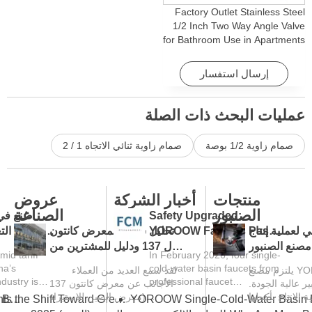
Factory Outlet Stainless Steel
1/2 Inch Two Way Angle Valve
for Bathroom Use in Apartments
& Hotels with Easy Installation
إرسال استفسار
عمليات البحث ذات الصلة
صمام زاوية 1/2 بوصة
صمام زاوية ثنائي الاتجاه 1 / 2
منتجات
أخبار الشركة
عروض
الصنبور
الصناعة
Safety Upgraded:
صُنع ف
 لعملية إنتاج
YOROOW Faucets Pass
تحليل شامل لمعرض كانتون
تقلبات الت
مصنع الصنبور
FCM Testing
ال 137 ودليل للمشترين من
تطور تجار
mid tariff
In February 2026, four single-
الخارج
الاتجاه 
na’s
cold-water basin faucets from
يلتزم مصنع YOROOW للصنابير
لقد سمع العديد من العملاء
dustry is
professional faucet
ير عالية الجودة.
الأجانب عن معرض كانتون 137
rogress In
manufacturer YOROOW
الإنتاج بأكملها
(معرض الصين للاستيراد
Pull-Out vs Pull-Down Faucet: Which Is Better for Your Market?
KBC 2026 Highlights the Shift Toward Green Manufacturing in the Global Bathroom Industry
e global
successfully passed FCM
العديد من...
والتصدير...