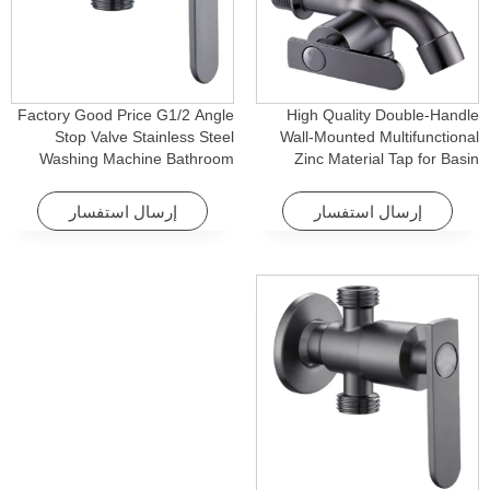
Factory Good Price G1/2 Angle
High Quality Double-Handle
Stop Valve Stainless Steel
Wall-Mounted Multifunctional
Washing Machine Bathroom
Zinc Material Tap for Basin
Faucet Accessory for
Washing Machine for Graden &
Apartments & Hotels
Homes
إرسال استفسار
إرسال استفسار