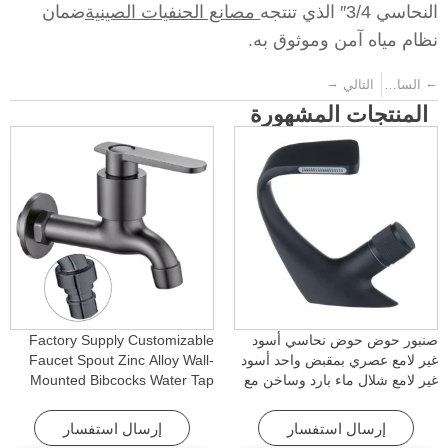
النحاسي 3/4″ الذي تنتجه
مصانع الحنفيات الصينية
ضمان
نظام مياه آمن وموثوق به.
→
←
السابق
التالي
المنتجات المشهورة
صنبور حوض حوض نحاسي أسود
Factory Supply Customizable
غير لامع عصري بمقبض واحد أسود
Faucet Spout Zinc Alloy Wall-
غير لامع شلال ماء بارد وساخن مع
Mounted Bibcocks Water Tap
خاصية الدوران للفنادق والشقق
for Bathroom Washing Machine
إرسال استفسار
إرسال استفسار