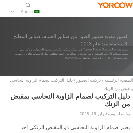
Arabic
الصين مصنع صنبور الصين من صنابير الحمام، صنابير المطبخ
الاستحمام منذ عام 2013
مصنع Yoroow Faucet Faucet Factory هي شركة مبتكرة مكرسة لتصنيع الحنفيات، وتركز على
تصنيع منتجات الأدوات الصحية عالية الجودة والفعالة من حيث التكلفة، مثل الحنفيات والدش والمرنة
الخراطيم، إلخ. خلال الـ 12 سنة الماضية بعد YOROOW
الصفحة الرئيسية
/
تركيب الصنبور
/ دليل التركيب لصمام الزاوية النحاسي
بمقبض من الزنك
دليل التركيب لصمام الزاوية النحاسي بمقبض
من الزنك
بواسطة
يورو
فبراير 19, 2025
يعتبر صمام الزاوية النحاسي ذو المقبض الزنكي أحد