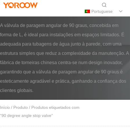
Portuguese
A válvula de paragem angular de 90 graus, concebida em
forma de L, é ideal para instalações em espaços limitados. É
adequada para tubagens de água junto à parede, com uma
estrutura simples que reduz a complexidade da manutenção. A
fábrica de torneiras chinesa centra-se num design inovador,
garantindo que a válvula de paragem angular de 90 graus é
esteticamente agradável e prática, ganhando a confiança dos
clientes globais.
Início
/
Produto
/ Produtos etiquetados com
“90 degree angle stop valve”