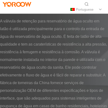
Portuguese
A válvula de retenção para reservatório de água oculto em
latão é utilizada principalmente para o controlo da entrada de
água do reservatório de água oculto. É feita de latão de alta
qualidade e tem as caraterísticas de resistência a alta pressão,
resistência à ferrugem e resistência à corrosão. A válvula é
normalmente instalada no interior da parede e utilizada com o
reservatório de água oculto da sanita. Ele pode controlar
efetivamente o fluxo de água e é fácil de reparar e substituir. A
fábrica de torneiras da China fornece serviços de
personalização OEM de diferentes especificações e tipos de
interface, que são adequados para sistemas inteligentes de
poupança de água em casas de banho residenciais, hoteleiras