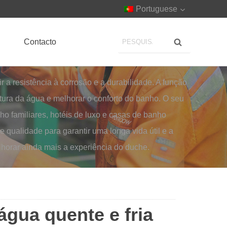
Portuguese
Contacto
r a resistência à corrosão e a durabilidade. A função
atura da água e melhorar o conforto do banho. O seu
o familiares, hotéis de luxo e casas de banho
e qualidade para garantir uma longa vida útil e a
horar ainda mais a experiência do duche.
água quente e fria