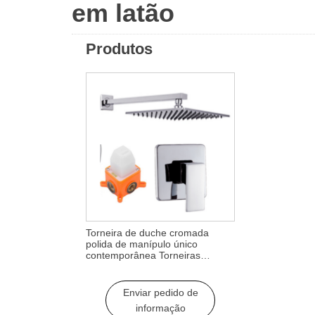
em latão
Produtos
Torneira de duche cromada
polida de manípulo único
contemporânea Torneiras
misturadoras de casa de banho
com chuveiro de parede macio
Chuveiro de queda de chuva
Enviar pedido de
quente e frio
informação