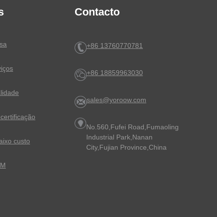
s
Contacto
esa
+86 13760770781
viços
+86 18859963030
lidade
sales@yoroow.com
certificação
No.560,Fufei Road,Fumaoling
Industrial Park,Nanan
ixo custo
City,Fujian Province,China
EM