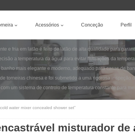
rneira
Acessórios
Conceção
Perfil
 e fria em latão é feito de latão de alta qualidade para garanti
recisão a temperatura da água para evitar flutuações da temper
de banho mais elegante e moderno, adequado para casas de banh
 de torneiras chinesa e foi submetido a uma rigorosa inspeção d
com um sistema de controlo de temperatura constante para mel
 cold water mixer concealed shower set”
ncastrável misturador de 