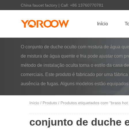
China faucet factory | Call: +86 13760770781
Início
To
O conjunto de duche oculto com mistura de água quente
de mistura de água quente e fria pode ajustar com p
método de instalação oculta torna o estilo da casa 
comerciais. Este produto é fabricado por uma fábrica
ausência de fugas. Alguns modelos estão equipados 
Início
/
Produto
/ Produtos etiquetados com “brass hot
conjunto de duche e