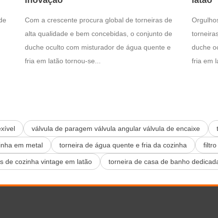
inovação
latão
de
Com a crescente procura global de torneiras de
Orgulho
alta qualidade e bem concebidas, o conjunto de
torneira
duche oculto com misturador de água quente e
duche o
fria em latão tornou-se...
fria em l
exível
válvula de paragem válvula angular válvula de encaixe
zinha em metal
torneira de água quente e fria da cozinha
filt
as de cozinha vintage em latão
torneira de casa de banho dedicad