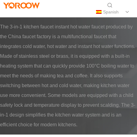
Spanish
The 3-in-1 kitchen faucet instant hot water faucet produced by
the China faucet factory is a multifunctional faucet that
integrates cold water, hot water and instant hot water functions.
Made of stainless steel or brass, it is equipped with a built-in
heating system that can quickly provide 100°C boiling water to
meet the needs of making tea and coffee. It also supports
switching between hot and cold water, making kitchen water
use more convenient. Some models are equipped with a child
safety lock and temperature display to prevent scalding. The 3-
in-1 design simplifies the kitchen water system and is an
efficient choice for modern kitchens.