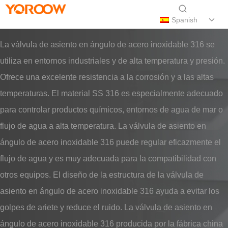
Spanish
La válvula de asiento en ángulo de acero inoxidable 316 se
utiliza en entornos industriales y de alta temperatura y presión.
Ofrece una excelente resistencia a la corrosión y a las altas
temperaturas. El material SS 316 es especialmente adecuado
para controlar productos químicos, entornos de agua de mar o
flujo de agua a alta temperatura. La válvula de asiento en
ángulo de acero inoxidable 316 puede regular eficazmente el
flujo de agua y es muy adecuada para la compatibilidad con
otros equipos. El diseño de la estructura de la válvula de
asiento en ángulo de acero inoxidable 316 ayuda a evitar los
golpes de ariete y reduce el ruido. La válvula de asiento en
ángulo de acero inoxidable 316 producida por la fábrica china