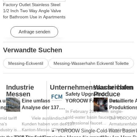
Factory Outlet Stainless Steel
1/2 Inch Two Way Angle Valve
for Bathroom Use in Apartments
& Hotels with Easy Installation
Anfrage senden
Verwandte Suchen
Messing-Eckventil
Messing-Wasserhahn Eckventil Toilette
Industrie
Unternehmensnachrichten
Wasserhahn
Messen
Produce
Safety Upgraded:
a unter
Eine umfassende
YOROOW Faucets Pass
Detaillierte
ungen:
Analyse der 137.
FCM Testing
Produktion
In February 2026, four single-
ntwickelt
Kanton-Messe und ein
einer Wasse
cold-water basin faucets from
mid tariff
Viele ausländische
Die YOROOW
en Trend
Leitfaden für Einkäufer
professional faucet
na’s
Kunden haben von der 137.
Armaturenfabri
markt
aus Übersee
manufacturer YOROOW
dustry is
Kanton-Messe (China Import
Herstellung v
successfully passed FCM
rogress In
and Export...
Armaturen ver