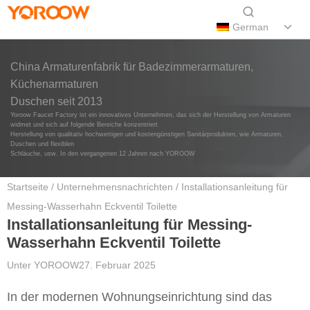
German
China Armaturenfabrik für Badezimmerarmaturen,
Küchenarmaturen
Duschen seit 2013
Yoroow Faucet Factory ist ein innovatives Unternehmen, das sich der Herstellung von Armaturen
widmet und sich auf folgende Bereiche konzentriert
Herstellung von qualitativ hochwertigen und kostengünstigen Sanitärprodukten, wie Armaturen,
Duschen und flexiblen
Schläuche, usw. In den vergangenen 12 Jahren nach YOROOW
Startseite
/
Unternehmensnachrichten
/ Installationsanleitung für
Messing-Wasserhahn Eckventil Toilette
Installationsanleitung für Messing-
Wasserhahn Eckventil Toilette
Unter
YOROOW
27. Februar 2025
In der modernen Wohnungseinrichtung sind das