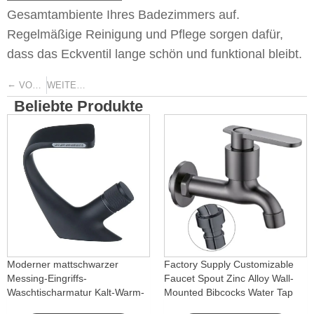
Gesamtambiente Ihres Badezimmers auf.
Regelmäßige Reinigung und Pflege sorgen dafür,
dass das Eckventil lange schön und funktional bleibt.
←
→
VORHERIGE
WEITER
Beliebte Produkte
Moderner mattschwarzer
Factory Supply Customizable
Messing-Eingriffs-
Faucet Spout Zinc Alloy Wall-
Waschtischarmatur Kalt-Warm-
Mounted Bibcocks Water Tap
Wasserfall mit Drehfunktion für
for Bathroom Washing Machine