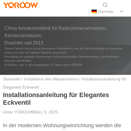
German
China Armaturenfabrik für Badezimmerarmaturen,
Küchenarmaturen
Duschen seit 2013
Yoroow Faucet Factory ist ein innovatives Unternehmen, das sich der Herstellung von Armaturen
widmet und sich auf folgende Bereiche konzentriert
Herstellung von qualitativ hochwertigen und kostengünstigen Sanitärprodukten, wie Armaturen,
Duschen und flexiblen
Schläuche, usw. In den vergangenen 12 Jahren nach YOROOW
Startseite
/
Installation des Wasserhahns
/ Installationsanleitung für
Elegantes Eckventil
Installationsanleitung für Elegantes
Eckventil
Unter
YOROOW
März 3, 2025
In der modernen Wohnungseinrichtung werden die