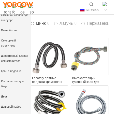
для туалета
Russian
Смывной клапан для
писсуара
Цинк
6
Латунь
0
Нержавеющая
Пивной кран
Сенсорный
смеситель
Диверторный клапан
для смесителя
Кран с педалью
Facatory прямые
Высокостоящий
Распылитель для
продажи хром шланг
кухонный кран для
нагрудник кран 90 см
раковины с горячей
биде
EPDM внутренняя
холодной водой
трубка душевой шланг
Внешняя труба
Душ
304 нержавеющая
Взрывобезопасный
сталь гибкий ручной
плетеный шланг
душ головы
Удлиненный
Душевой набор
заостренный аксессуар
для крана