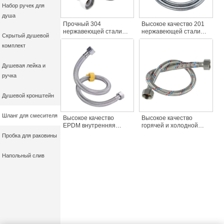
Набор ручек для
душа
Прочный 304
Высокое качество 201
нержавеющей стали
нержавеющей стали
Скрытый душевой
кран аксессуары
очень длинный хром
комплект
открытый стоящий
ручной душ головы
горячий/холодный кран
шланг латунь вставка
прямая труба
гайка хороший Suality
Душевая лейка и
двухголовый
кран аксессуары
ручка
взрывозащищенный
металл
Душевой кронштейн
Шланг для смесителя
Высокое качество
Высокое качество
EPDM внутренняя
горячей и холодной
трубка кухонный кран
воды шланг коннектор
Пробка для раковины
шланг 304
ванная комната трубы
нержавеющая сталь
смесители хороший
гибкий ручной душ
умывальник качество
Напольный слив
головы ванная комната
воды шланг фитинг
кран аксессуар
аксессуар