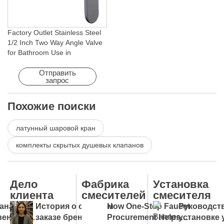
Factory Outlet Stainless Steel
1/2 Inch Two Way Angle Valve
for Bathroom Use in
Apartments & Hotels with Easy
Installation
Отправить
запрос
Похожие поиски
латунный шаровой кран
комплекты скрытых душевых клапанов
Дело
Фабрика
Установка
клиента
смесителей
смесителя
анализ
История о срочном
How One-Stop Faucet
Руководст
венного
заказе бренда
Procurement Helps
установке 