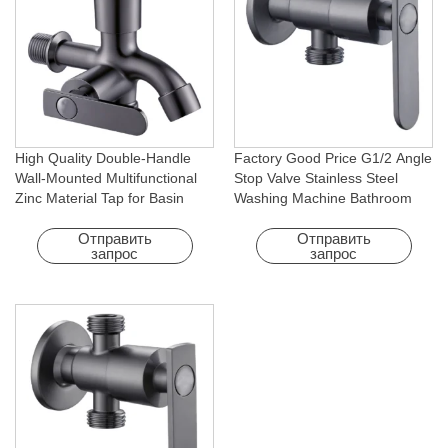
High Quality Double-Handle
Factory Good Price G1/2 Angle
Wall-Mounted Multifunctional
Stop Valve Stainless Steel
Zinc Material Tap for Basin
Washing Machine Bathroom
Washing Machine for Graden &
Faucet Accessory for
Homes
Apartments & Hotels
Отправить
Отправить
запрос
запрос