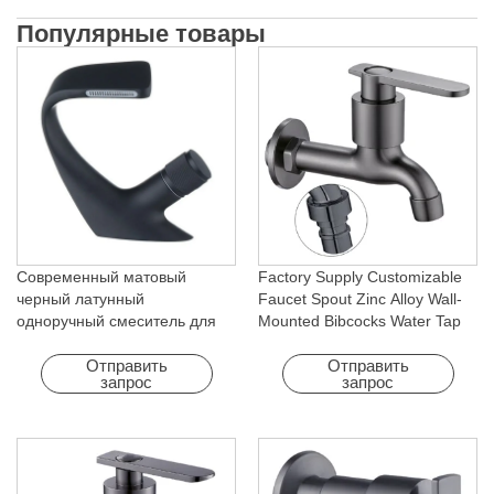
Популярные товары
Современный матовый
Factory Supply Customizable
черный латунный
Faucet Spout Zinc Alloy Wall-
одноручный смеситель для
Mounted Bibcocks Water Tap
раковины с холодным
for Bathroom Washing Machine
горячим водопадом с
Отправить
Отправить
запрос
запрос
вращающейся функцией для
отеля и квартиры