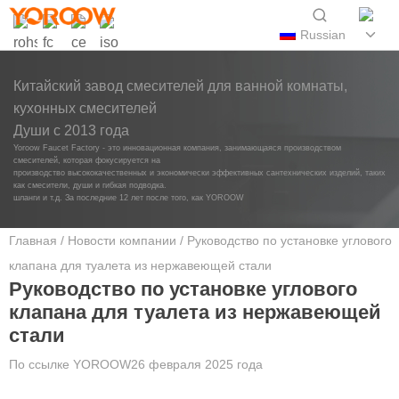
Russian
Китайский завод смесителей для ванной комнаты,
кухонных смесителей
Души с 2013 года
Yoroow Faucet Factory - это инновационная компания, занимающаяся производством
смесителей, которая фокусируется на
производство высококачественных и экономически эффективных сантехнических изделий, таких
как смесители, души и гибкая подводка.
шланги и т.д. За последние 12 лет после того, как YOROOW
Главная
/
Новости компании
/ Руководство по установке углового
клапана для туалета из нержавеющей стали
Руководство по установке углового
клапана для туалета из нержавеющей
стали
По ссылке
YOROOW
26 февраля 2025 года