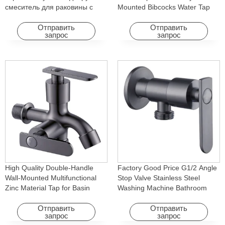
смеситель для раковины с
Mounted Bibcocks Water Tap
холодным горячим водопадом
for Bathroom Washing Machine
с вращающейся функцией
Отправить
Отправить
запрос
запрос
для отеля и квартиры
High Quality Double-Handle
Factory Good Price G1/2 Angle
Wall-Mounted Multifunctional
Stop Valve Stainless Steel
Zinc Material Tap for Basin
Washing Machine Bathroom
Washing Machine for Graden &
Faucet Accessory for
Homes
Apartments & Hotels
Отправить
Отправить
запрос
запрос