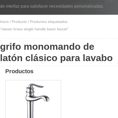
de interfaz para satisfacer necesidades personalizadas.
Inicio
/
Producto
/ Productos etiquetados
“classic brass single handle basin faucet”
grifo monomando de
latón clásico para lavabo
Productos