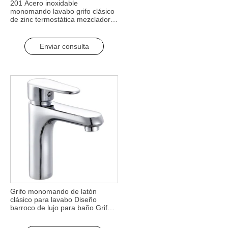
201 Acero inoxidable
monomando lavabo grifo clásico
de zinc termostática mezclador
de agua caliente / fría grifos
medidos para uso doméstico
Enviar consulta
Grifo monomando de latón
clásico para lavabo Diseño
barroco de lujo para baño Grifo
de lujo para lavabo con función
de agua caliente y fría