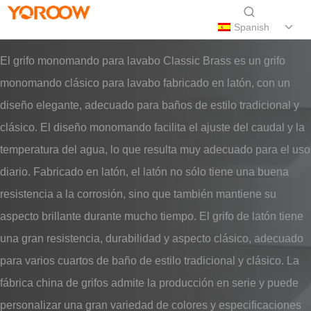
Spanish
El grifo monomando para lavabo Classic Brass es un grifo
monomando clásico para lavabo fabricado en latón, con un
diseño elegante, adecuado para baños de estilo tradicional y
clásico. El diseño monomando facilita el ajuste del caudal y la
temperatura del agua, lo que resulta muy adecuado para el uso
diario. Fabricado en latón, el latón no sólo tiene una buena
resistencia a la corrosión, sino que también mantiene su
aspecto brillante durante mucho tiempo. El grifo de latón tiene
una gran resistencia, durabilidad y aspecto clásico, adecuado
para varios cuartos de baño de estilo tradicional y clásico. La
fábrica china de grifos admite la producción en serie y puede
personalizar una gran variedad de colores y especificaciones