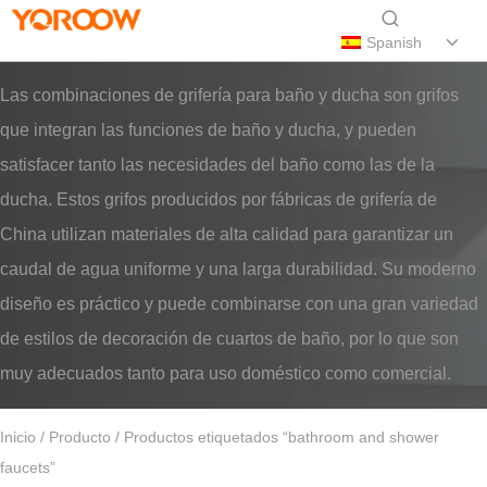
Spanish
Las combinaciones de grifería para baño y ducha son grifos
que integran las funciones de baño y ducha, y pueden
satisfacer tanto las necesidades del baño como las de la
ducha. Estos grifos producidos por fábricas de grifería de
China utilizan materiales de alta calidad para garantizar un
caudal de agua uniforme y una larga durabilidad. Su moderno
diseño es práctico y puede combinarse con una gran variedad
de estilos de decoración de cuartos de baño, por lo que son
muy adecuados tanto para uso doméstico como comercial.
Inicio
/
Producto
/ Productos etiquetados “bathroom and shower
faucets”