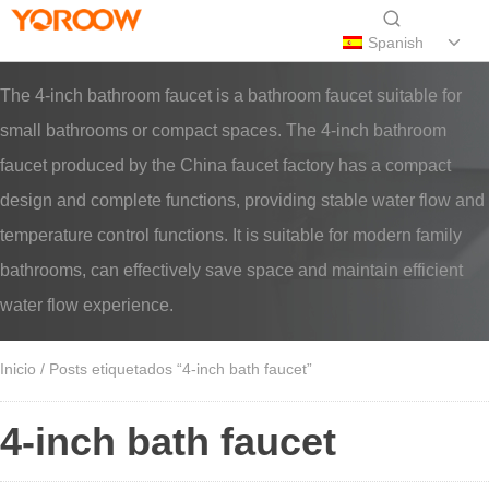
Spanish
The 4-inch bathroom faucet is a bathroom faucet suitable for
small bathrooms or compact spaces. The 4-inch bathroom
faucet produced by the China faucet factory has a compact
design and complete functions, providing stable water flow and
temperature control functions. It is suitable for modern family
bathrooms, can effectively save space and maintain efficient
water flow experience.
Inicio
/ Posts etiquetados “4-inch bath faucet”
4-inch bath faucet