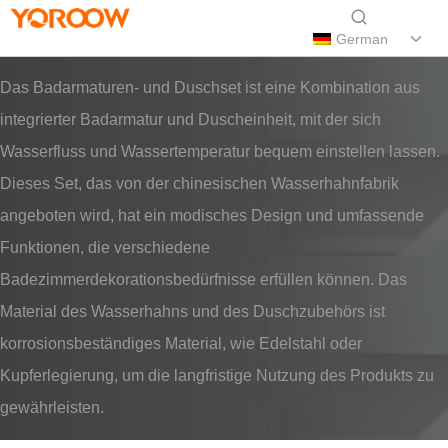
German
Das Badarmaturen- und Duschset ist eine Kombination aus
integrierter Badarmatur und Duscheinheit, mit der sich
Wasserfluss und Wassertemperatur bequem einstellen lassen.
Dieses Set, das von der chinesischen Wasserhahnfabrik
angeboten wird, hat ein modisches Design und umfassende
Funktionen, die verschiedene
Badezimmerdekorationsbedürfnisse erfüllen können. Das
Material des Wasserhahns und des Duschzubehörs ist
korrosionsbeständiges Material, wie Edelstahl oder
Kupferlegierung, um die langfristige Nutzung des Produkts zu
gewährleisten.