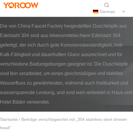
German
Die von China Faucet Factory hergestellten Duschköpfe aus
Edelstahl 304 sind aus lebensmittelechtem Edelstahl 304
gefertigt, der sich durch gute Korrosionsbeständigkeit, Anti-
Kalk-Fähigkeit und dauerhaften Glanz auszeichnet und für
verschiedene Badumgebungen geeignet ist. Die Duschköpfe
sind fein verarbeitet, um einen gleichmäßigen und stabilen
Wasserfluss zu gewährleisten, während auch Haltbarkeit und
wassersparende Leistung, und sind weit verbreitet in Haus und
Hotel Bäder verwendet.
Startseite
/ Beiträge verschlagwortet mit „304 stainless steel shower
head“