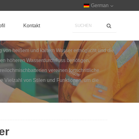
German
fil
Kontakt
hung von heißem und kaltem Wasser ermöglicht und die
einen höheren Wasserdurchfluss benötigen,
ilochmischbatterien vereinen fortschrittliche
ne Vielzahl von Stilen und Funktionen, um die
er