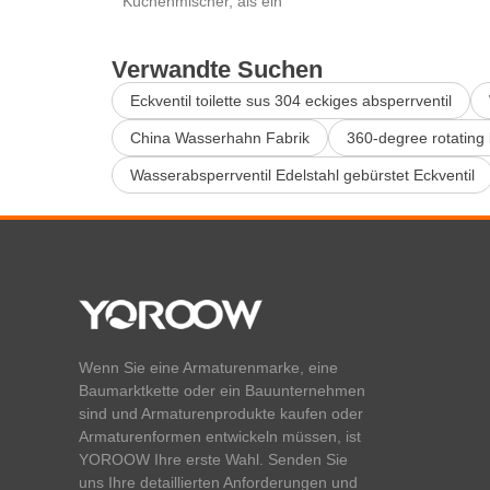
Küchenmischer, als ein
Verwandte Suchen
Eckventil toilette sus 304 eckiges absperrventil
China Wasserhahn Fabrik
360-degree rotating 
Wasserabsperrventil Edelstahl gebürstet Eckventil
Wenn Sie eine Armaturenmarke, eine
Baumarktkette oder ein Bauunternehmen
sind und Armaturenprodukte kaufen oder
Armaturenformen entwickeln müssen, ist
YOROOW Ihre erste Wahl. Senden Sie
uns Ihre detaillierten Anforderungen und