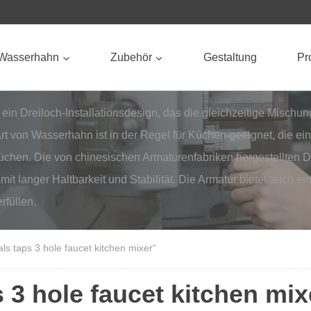
Wasserhahn
Zubehör
Gestaltung
Pro
r ein Dreiloch-Installationsdesign, das die gleichzeitige Misc
 Art von Wasserhahn ist in der Regel für Küchen geeignet, die 
chen. Die von chinesischen Armaturenfabriken hergestellten Dre
t langer Haltbarkeit und Stabilität. Die Armatur bietet auch ei
rfüllen.
ls taps 3 hole faucet kitchen mixer“
 3 hole faucet kitchen mix