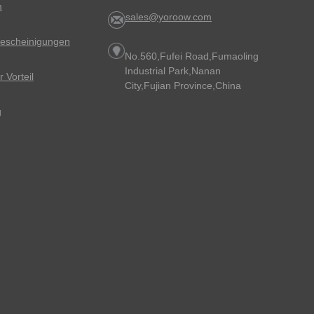
m
sales@yoroow.com
sbescheinigungen
No.560,Fufei Road,Fumaoling
Industrial Park,Nanan
 Vorteil
City,Fujian Province,China
g