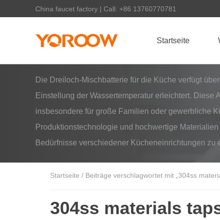
China faucet factory | Call: +86 13760770781
Startseite
Die Dreiloch-Mischbatterie für die Küche verfügt übe
Einstellung der Wassertemperatur erleichtert. Diese
insbesondere für große Familien oder gewerbliche Kü
Produktionstechnologie und hochwertige Materialien mi
Bedürfnisse verschiedener Kücheneinrichtungen zu e
Startseite
/ Beiträge verschlagwortet mit „304ss materia
304ss materials taps