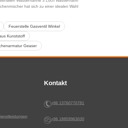
terialien Wasserhähne 3 Loch Wasserhahn
chenmischer hat sich zu einer idealen Wahl
Feuerstelle Gasventil Winkel
us Kunststoff
chenarmatur Geaser
Kontakt
+86 13760770781
ienstleistungen
+86 18859963030