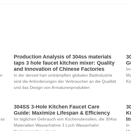
Production Analysis of 304ss materials
3
taps 3 hole faucet kitchen mixer: Quality
G
and Innovation of Chinese Factories
Im
er
In der derzeit hart umkämpften globalen Badindustrie
Ma
sind die Anforderungen der Verbraucher an die Qualität
Kü
und das Design von Armaturenprodukten
304SS 3-Hole Kitchen Faucet Care
3
Guide: Maximize Lifespan & Efficiency
K
In
4ss
Im täglichen Gebrauch von Küchenutensilien, die 304ss
Materialien Wasserhähne 3 Loch Wasserhahn
In