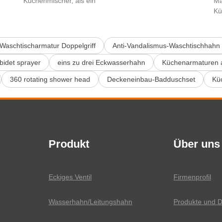
Küchenmischer, als ein
Ma
Kü
Waschtischarmatur Doppelgriff
Anti-Vandalismus-Waschtischhahn
bidet sprayer
eins zu drei Eckwasserhahn
Küchenarmaturen a
360 rotating shower head
Deckeneinbau-Badduschset
Kü
Produkt
Über uns
Eckiges Ventil
Firmenprofil
Wasserhahn/Leitungshahn
Produkte und D