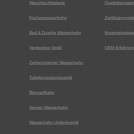
Waschtischbatterie
Qualitätssyste
Küchenwasserhahn
Zertifizierung
Bad & Dusche Wasserhahn
Kostengünstiger
Verdecktes Ventil
OEM-Erfahrun
Zeitverzögerter Wasserhahn
Toilettenspülungsventil
Bierzapfhahn
Sensor-Wasserhahn
Wasserhahn Umlenkventil