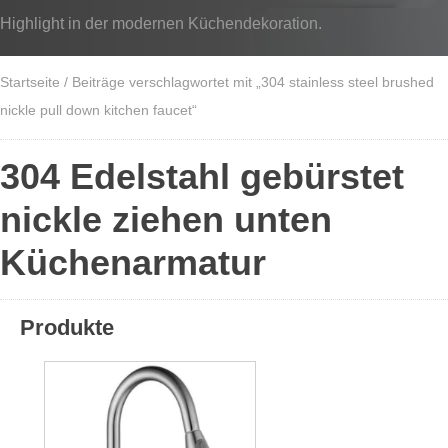
Highlight in der modernen Küchendekoration.
Startseite
/ Beiträge verschlagwortet mit „304 stainless steel brushed
nickle pull down kitchen faucet“
304 Edelstahl gebürstet
nickle ziehen unten
Küchenarmatur
Produkte