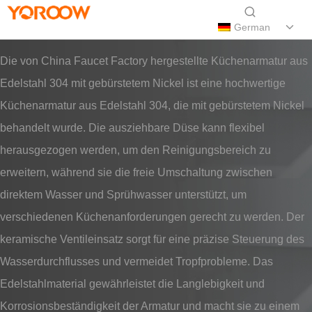
German
Die von China Faucet Factory hergestellte Küchenarmatur aus
Edelstahl 304 mit gebürstetem Nickel ist eine hochwertige
Küchenarmatur aus Edelstahl 304, die mit gebürstetem Nickel
behandelt wurde. Die ausziehbare Düse kann flexibel
herausgezogen werden, um den Reinigungsbereich zu
erweitern, während sie die freie Umschaltung zwischen
direktem Wasser und Sprühwasser unterstützt, um
verschiedenen Küchenanforderungen gerecht zu werden. Der
keramische Ventileinsatz sorgt für eine präzise Steuerung des
Wasserdurchflusses und vermeidet Tropfprobleme. Das
Edelstahlmaterial gewährleistet die Langlebigkeit und
Korrosionsbeständigkeit der Armatur und macht sie zu einem