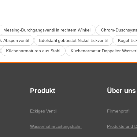
Messing-Durchgangsventil in rechtem Winkel
Chrom-Duschsyst
-Absperrventil
Edelstahl gebürstet Nickel Eckventil
Kugel-Eck
Küchenarmaturen aus Stahl
Küchenarmatur Doppelter Wasser
Produkt
Über uns
Eckiges Ventil
Firmenprofil
Wasserhahn/Leitungshahn
Produkte und D