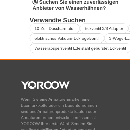
🚰 Suchen Sie einen zuverlässigen
Anbieter von Wasserhähnen?
Verwandte Suchen
10-Zoll-Duscharmatur
Eckventil 3/8 Adapter
elektrisches Vakuum-Eckregelventil
3-Wege-Eck
Wasserabsperrventil Edelstahl gebürstet Eckventil
Wenn Sie eine Armaturenmarke, eine
Baumarktkette oder ein Bauunternehmen
sind und Armaturenprodukte kaufen oder
Armaturenformen entwickeln müssen, ist
YOROOW Ihre erste Wahl. Senden Sie
uns Ihre detaillierten Anforderungen und