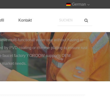
German
fil
Kontakt
hieve multi-functional water use without having to
ted by PVD coating or chrome plating to ensure rust
hinese faucet factory YOROOW supports OEM
se market needs.