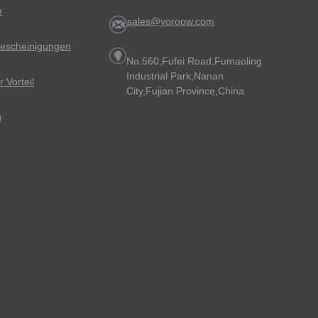
m
sales@yoroow.com
sbescheinigungen
No.560,Fufei Road,Fumaoling
Industrial Park,Nanan
 Vorteil
City,Fujian Province,China
g