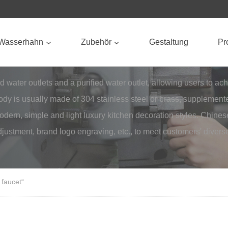
Wasserhahn
Zubehör
Gestaltung
Pro
d water outlets and a purified water outlet, allowing users to ac
 body is usually made of 304 stainless steel or brass, supplemen
r modern, simple and light luxury kitchen decoration styles. C
adjustment, brand logo engraving, etc., to meet customers' diver
 faucet“