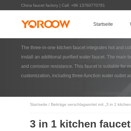
China faucet factory | Call: +86 13760770781
Startseite
The three-in-one kitchen faucet integrates hot and col
install an additional purified water faucet. The main
and corrosion resistance. This faucet is suitable fo
customization, including three-function water outlet 
Startseite
/ Beiträge verschlagwortet mit „3 in 1 kitchen
3 in 1 kitchen faucet