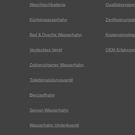
Waschtischbatterie
Qualitätssyste
Küchenwasserhahn
Zertifizierung
Bad & Dusche Wasserhahn
Kostengünstiger
Verdecktes Ventil
OEM-Erfahrun
Zeitverzögerter Wasserhahn
Toilettenspülungsventil
Bierzapfhahn
Sensor-Wasserhahn
Wasserhahn Umlenkventil