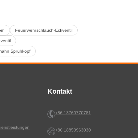
em
Feuerwehrschlauch-Eckventil
ventil
hahn Sprühkopf
Kontakt
+86 13760770781
ienstleistungen
+86 18859963030