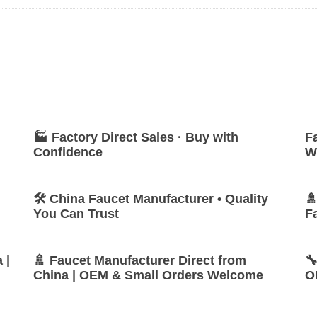
🏭 Factory Direct Sales · Buy with
F
Confidence
W
🛠 China Faucet Manufacturer • Quality
🚿
You Can Trust
F
 |
🚿 Faucet Manufacturer Direct from

China | OEM & Small Orders Welcome
O