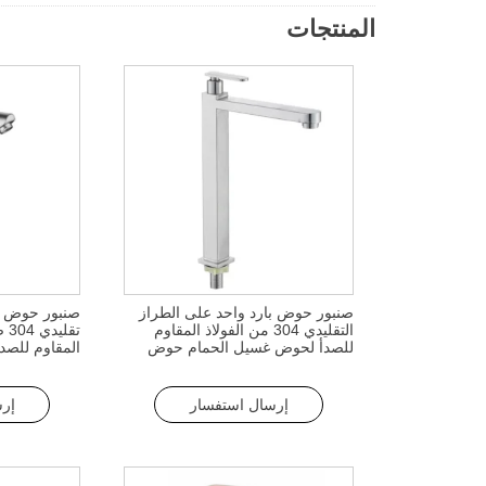
المنتجات
صنبور حوض بارد واحد على الطراز
صنبور حوض با
التقليدي 304 من الفولاذ المقاوم
تق
للصدأ لحوض غسيل الحمام حوض
المقاوم للصد
صنبور مربع بفتحة واحدة مرتفعة
العلوي للحما
إرسال استفسار
إر