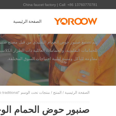
China faucet factory | Call: +86 13760770781
الصفحة الرئيسية
يتم تصنيع صنبور حوض الحمام التقليدي من قبل مصنع صنبو
للحمامات التقليدية، والحمامات العائلية ذات الطراز الكلاس
مقاومة للتآكل ومتينة لتلبية احتياجات السوق المختلفة.
الصفحة الرئيسية
/
المنتج
/ منتجات تحت الوسم “bathroom face basin tap traditional”
صنبور حوض الحمام الوج