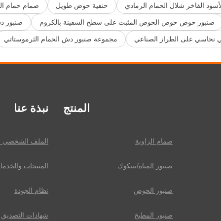
سود الفاخر شلال الحمام الرمادي
حنفية حوض طويل
صمام حمام الم
صنبور حوض حوض الحوض المثبت على سطح السفينة بالكروم
صنبور د
نحاسي على الطراز الصناعي
مجموعة صنبور دش الحمام الثرموستاتي
المنتج
نبذة عنا
صمام الزاوية
الملف الشخصي ل
صنبور المياه/بيبكوك
المنتجات والخدما
صنبور الحوض
نظام الجودة
صنبور المطبخ
شهادات التصديق