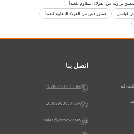
طبخ بزاوية من الفولاذ المقاوم للصدأ
ش قياسي
صنبور دش من الفولاذ المقاوم للصدأ
اتصل بنا
لشركة
+86 13760770781
ت
+86 18859963030
sales@yoroow.com