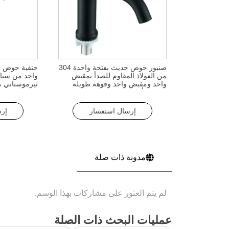
صنبور حوض حديث بفتحة واحدة 304
حنفية حوض ح
من الفولاذ المقاوم للصدأ بمقبض
واحد من سبائ
واحد ومقبض واحد وفوهة طويلة
ثيرموستاتي مع
بتصميم أسود غير لامع للحمام
إرسال استفسار
إر
مدونة ذات صلة
لم يتم العثور على مشاركات بهذا الوسم.
عمليات البحث ذات الصلة