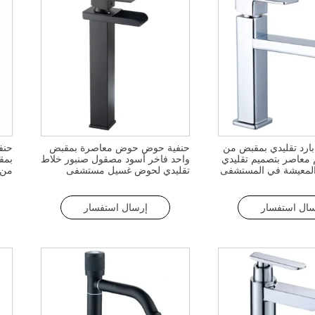
ارد تقليدي بمقبض من
حنفية حوض حوض معاصرة بمقبض
حنف
 معاصر بتصميم تقليدي
واحد فاخر أسود مصقول صنبور خلاط
بمق
المعيشة في المستشفى
تقليدي لحوض غسيل مستشفى
من 
الحمام مدرسة بارك بارك
من 
مصق
صما
سال استفسار
إرسال استفسار