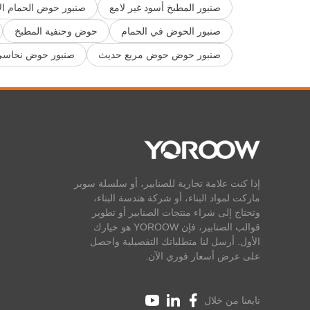
صنبور المطبخ أسود غير لامع
صنبور حوض الحمام الأ
صنبور الحوض في الحمام
حوض وحنفية المطبخ
صنبور حوض حوض مربع حديث
صنبور حوض نحاسي 
إذا كنت علامة تجارية للصنابير، أو سلسلة سوبر
ماركت لمواد البناء، أو شركة هندسة البناء،
وتحتاج إلى شراء منتجات الصنابير أو تطوير
قوالب الصنابير، فإن YOROOW هو خيارك
الأول. أرسل لنا متطلباتك التفصيلية واحصل
على عرض أسعار فوري الآن.
تابعنا من خلال