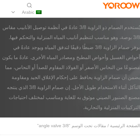
Arabic
يُستخدم الصمام ذو الزاوية 3/8 عادةً في أنظمة توصيل الأنابيب مقاس
3/8 بوصة، وهو مناسب لتنظيم أنابيب المياه المنزلية والتحكم فيها.
يوفر صمام الزاوية 3/8 ضبطًا دقيقًا لتدفق المياه ويوجد عادةً في
أحواض الغسيل وأحواض المطبخ ومصادر المياه الأخرى. عادةً ما يكون
مصنوعًا من النحاس الأصفر أو الفولاذ المقاوم للصدأ أو النحاس، مما
يضمن أن صمام الزاوية يحافظ على إحكام الإغلاق الجيد ومقاومة
التآكل أثناء الاستخدام طويل الأجل. إن صمام الزاوية 3/8 الذي ينتجه
مصنع الصنبور الصيني موثوق به للغاية ومناسب لمختلف احتياجات
التركيبات المنزلية والتجارية.
الصفحة الرئيسية
/ مقالات تحت الوسم “3/8 angle valve”