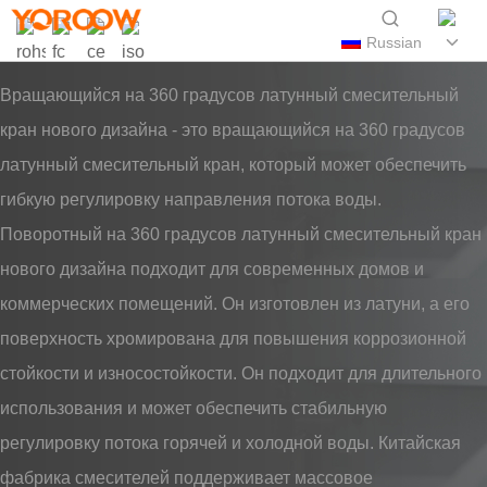
Russian
Вращающийся на 360 градусов латунный смесительный
кран нового дизайна - это вращающийся на 360 градусов
латунный смесительный кран, который может обеспечить
гибкую регулировку направления потока воды.
Поворотный на 360 градусов латунный смесительный кран
нового дизайна подходит для современных домов и
коммерческих помещений. Он изготовлен из латуни, а его
поверхность хромирована для повышения коррозионной
стойкости и износостойкости. Он подходит для длительного
использования и может обеспечить стабильную
регулировку потока горячей и холодной воды. Китайская
фабрика смесителей поддерживает массовое